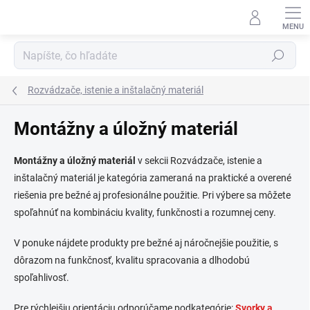
Prejsť
na
obsah
Hľadať
Rozvádzače, istenie a inštalačný materiál
Montážny a úložný materiál
Montážny a úložný materiál
v sekcii Rozvádzače, istenie a
inštalačný materiál je kategória zameraná na praktické a overené
riešenia pre bežné aj profesionálne použitie. Pri výbere sa môžete
spoľahnúť na kombináciu kvality, funkčnosti a rozumnej ceny.
V ponuke nájdete produkty pre bežné aj náročnejšie použitie, s
dôrazom na funkčnosť, kvalitu spracovania a dlhodobú
spoľahlivosť.
Pre rýchlejšiu orientáciu odporúčame podkategórie:
Svorky a