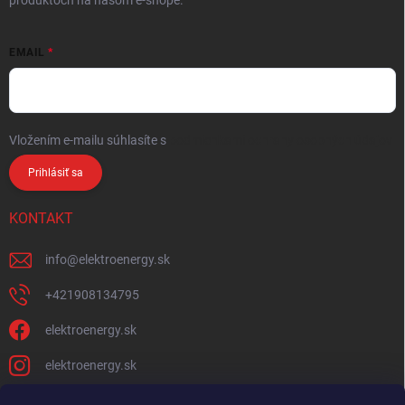
produktoch na našom e-shope.
EMAIL
Vložením e-mailu súhlasíte s
podmienkami ochrany osobných údajov
Prihlásiť sa
KONTAKT
info
@
elektroenergy.sk
+421908134795
elektroenergy.sk
elektroenergy.sk