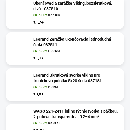
Ukončovacia zarážka Viking, bezskrutková,
sivá - 037510
SKLADOM
(344 KS)
€1,74
Legrand Zarážka ukončovacia jednoduchá
šedá 037511
SKLADOM
(100 KS)
€1,17
Legrand Skrutková svorka viking pre
trubickovu poistku 5x20 šedá 037181
SKLADOM
(40 KS)
€3,81
WAGO 221-2411 inline rýchlosvorka s páčkou,
2-pólová, transparentná, 0,2–4 mm²
SKLADOM
(>500 KS)