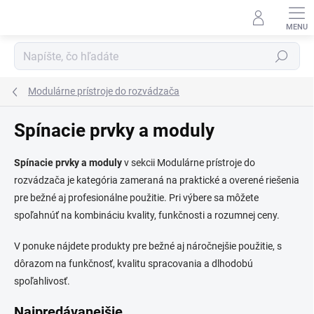
Prejsť
na
obsah
Hľadať
Modulárne prístroje do rozvádzača
Spínacie prvky a moduly
Spínacie prvky a moduly
v sekcii Modulárne prístroje do
rozvádzača je kategória zameraná na praktické a overené riešenia
pre bežné aj profesionálne použitie. Pri výbere sa môžete
spoľahnúť na kombináciu kvality, funkčnosti a rozumnej ceny.
V ponuke nájdete produkty pre bežné aj náročnejšie použitie, s
dôrazom na funkčnosť, kvalitu spracovania a dlhodobú
spoľahlivosť.
Najpredávanejšie