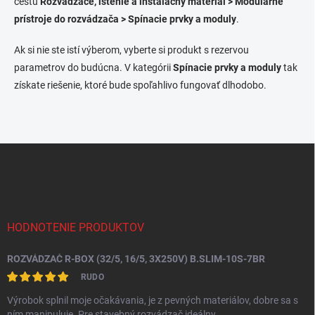
cestu
Rozvádzače, istenie a inštalačný materiál > Modulárne
i
prístroje do rozvádzača > Spínacie prvky a moduly
.
e
p
Ak si nie ste istí výberom, vyberte si produkt s rezervou
r
v
parametrov do budúcna. V kategórii
Spínacie prvky a moduly
tak
k
získate riešenie, ktoré bude spoľahlivo fungovať dlhodobo.
y
v
ý
p
i
Z
s
á
u
p
ä
t
i
HODNOTENIE PRODUKTOV
e
ROZVÁDZAČ R-BOX (32/5, 16/5, 3X250V) B.SLIM-10S-7BR
RUDO
Výrobok splnil moje očakávania, je z pevných materiálov, dobre sa s
ním manipuluje. Pre stavebný rozvádzač ideálny.