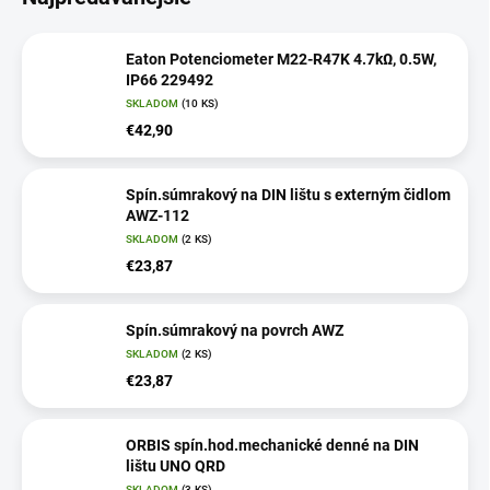
Eaton Potenciometer M22-R47K 4.7kΩ, 0.5W,
IP66 229492
SKLADOM
(10 KS)
€42,90
Spín.súmrakový na DIN lištu s externým čidlom
AWZ-112
SKLADOM
(2 KS)
€23,87
Spín.súmrakový na povrch AWZ
SKLADOM
(2 KS)
€23,87
ORBIS spín.hod.mechanické denné na DIN
lištu UNO QRD
SKLADOM
(3 KS)