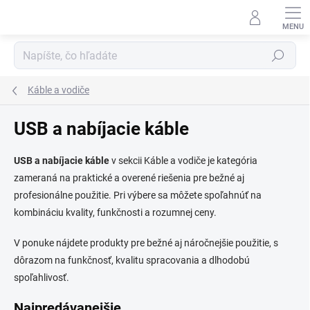
Prejsť
na
obsah
Hľadať
Káble a vodiče
USB a nabíjacie káble
USB a nabíjacie káble
v sekcii Káble a vodiče je kategória
zameraná na praktické a overené riešenia pre bežné aj
profesionálne použitie. Pri výbere sa môžete spoľahnúť na
kombináciu kvality, funkčnosti a rozumnej ceny.
V ponuke nájdete produkty pre bežné aj náročnejšie použitie, s
dôrazom na funkčnosť, kvalitu spracovania a dlhodobú
spoľahlivosť.
Najpredávanejšie