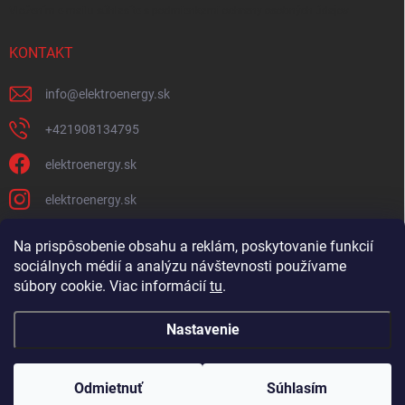
Vložením e-mailu súhlasíte s
podmienkami ochrany osobných údajov
KONTAKT
info
@
elektroenergy.sk
+421908134795
elektroenergy.sk
elektroenergy.sk
Na prispôsobenie obsahu a reklám, poskytovanie funkcií
sociálnych médií a analýzu návštevnosti používame
Podmienky ochrany osobných údajov
Kontakty
súbory cookie. Viac informácií
tu
.
Obchodné podmienky
Nastavenie
Copyright 2026
Elektroenergy
. Všetky práva vyhradené.
Upraviť nastavenie
cookies
Odmietnuť
Súhlasím