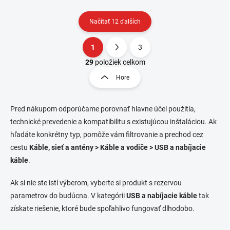
Načítať 12 ďalších
1
3
O
S
v
t
29
položiek celkom
l
r
Hore
á
á
d
n
a
k
c
Pred nákupom odporúčame porovnať hlavne účel použitia,
o
i
technické prevedenie a kompatibilitu s existujúcou inštaláciou. Ak
e
v
hľadáte konkrétny typ, pomôže vám filtrovanie a prechod cez
p
a
cestu
Káble, sieť a antény > Káble a vodiče > USB a nabíjacie
r
n
v
káble
.
i
k
e
y
Ak si nie ste istí výberom, vyberte si produkt s rezervou
v
parametrov do budúcna. V kategórii
USB a nabíjacie káble
tak
ý
p
získate riešenie, ktoré bude spoľahlivo fungovať dlhodobo.
i
s