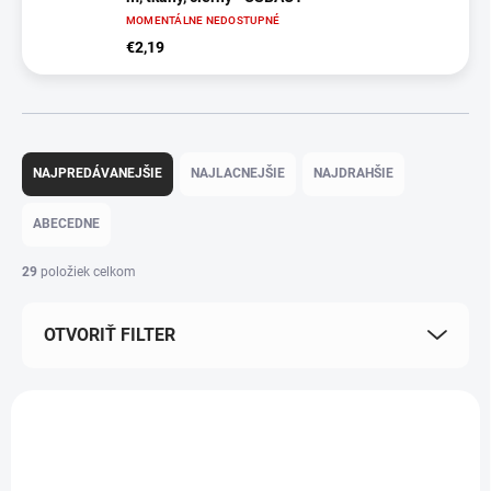
MOMENTÁLNE NEDOSTUPNÉ
€2,19
R
a
NAJPREDÁVANEJŠIE
NAJLACNEJŠIE
NAJDRAHŠIE
d
e
ABECEDNE
n
i
29
položiek celkom
e
p
OTVORIŤ FILTER
r
o
d
V
u
ý
k
p
t
i
o