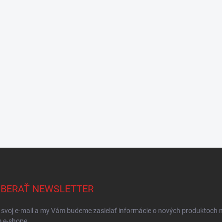
BERAŤ NEWSLETTER
 svoj e-mail a my Vám budeme zasielať informácie o nových produktoch 
 e-shope.