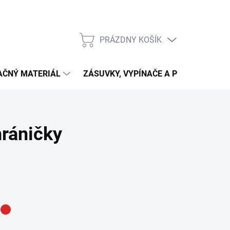
PRÁZDNY KOŠÍK
NÁKUPNÝ
KOŠÍK
LAČNÝ MATERIÁL
ZÁSUVKY, VYPÍNAČE A PRIPOJENIE
hráničky