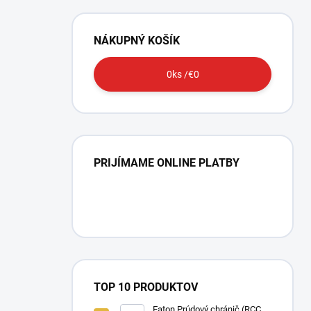
NÁKUPNÝ KOŠÍK
0
ks /
€0
PRIJÍMAME ONLINE PLATBY
TOP 10 PRODUKTOV
Eaton Prúdový chránič (RCCB)