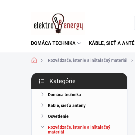
Prejsť
na
obsah
DOMÁCA TECHNIKA
KÁBLE, SIEŤ A ANT
Domov
Rozvádzače, istenie a inštalačný materiál
B
Kategórie
o
Preskočiť
č
kategórie
n
Domáca technika
ý
Káble, sieť a antény
p
a
Osvetlenie
n
Rozvádzače, istenie a inštalačný
e
materiál