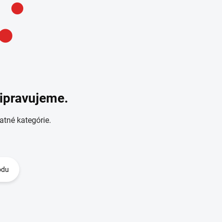
ripravujeme.
atné kategórie.
odu