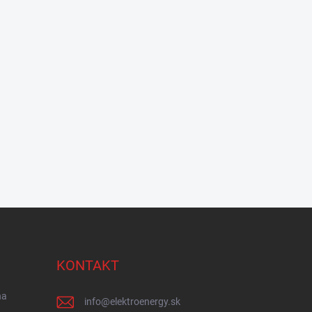
KONTAKT
na
info
@
elektroenergy.sk