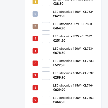
PF7-25/2/003-DE 2P, 25A,
€38,80
30mA, Typ AC, 10kA, IP20
263577
LED stropnica 110W - CL7634
€629,90
LED stropnica 90W - CL7633
€464,90
LED stropnica 70W - CL7632
€251,20
LED stropnica 150W - CL7534
€678,50
LED stropnica 130W - CL7533
€522,90
LED stropnica 100W - CL7532
€289,90
LED stropnica 115W - CL7464
€629,90
LED stropnica 100W - CL7463
€464,90