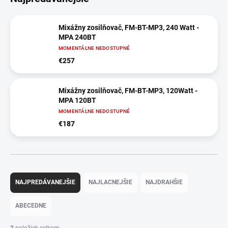
Mixážny zosilňovač, FM-BT-MP3, 240 Watt -
MPA 240BT
MOMENTÁLNE NEDOSTUPNÉ
€257
Mixážny zosilňovač, FM-BT-MP3, 120Watt -
MPA 120BT
MOMENTÁLNE NEDOSTUPNÉ
€187
R
a
NAJPREDÁVANEJŠIE
NAJLACNEJŠIE
NAJDRAHŠIE
d
e
ABECEDNE
n
i
2
položiek celkom