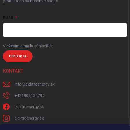
produktoch na našom e-shope.
EMAIL
Vložením e-mailu súhlasíte s
podmienkami ochrany osobných údajov
Prihlásiť sa
KONTAKT
info
@
elektroenergy.sk
+421908134795
elektroenergy.sk
elektroenergy.sk