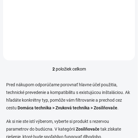
Detail
Detail
Mixážny zosilňovač, FM-BT-
Tento mixážny zosilňovač
MP3, 240 Watt - MPA 240BT
MPA 120BT od výrobcu
od značky Somogyi ponúka
Somogyi s výkonom 120
výkon 240 Watt a široké
Watt ponúka široké možnosti
možnosti pripojenia vrátane
prehrávania cez FM,
Bluetooth, USB a SD slotu.
Bluetooth a MP3. Zariadenie s
Zariadenie s rozmermi...
rozmermi 480x98x355 mm /
6,8 kg...
2
položiek celkom
O
v
l
Pred nákupom odporúčame porovnať hlavne účel použitia,
á
technické prevedenie a kompatibilitu s existujúcou inštaláciou. Ak
d
hľadáte konkrétny typ, pomôže vám filtrovanie a prechod cez
a
c
cestu
Domáca technika > Zvuková technika > Zosilňovače
.
i
e
Ak si nie ste istí výberom, vyberte si produkt s rezervou
p
parametrov do budúcna. V kategórii
Zosilňovače
tak získate
r
v
riešenie, ktoré bude spoľahlivo fungovať dlhodobo.