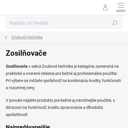
Prejsť
na
obsah
Hľadať
Zvuková technika
Zosilňovače
Zosilňovače
v sekcii Zvuková technika je kategória zameraná na
praktické a overené riešenia pre bežné aj profesionálne použitie.
Pri výbere sa môžete spoľahnúť na kombináciu kvality, funkčnosti
a rozumnej ceny.
V ponuke nájdete produkty pre bežné aj náročnejšie použitie, s
dôrazom na funkčnosť, kvalitu spracovania a dlhodobú
spoľahlivosť.
Najpredávanejšie