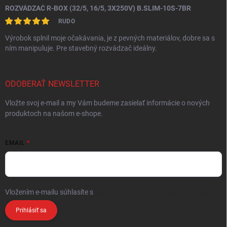
ROZVÁDZAČ R-BOX (32/5, 16/5, 3X250V) B.SLIM-10S-7BR
RUDO
Výrobok splnil moje očakávania, je z pevných materiálov, dobre sa s
ním manipuluje. Pre stavebný rozvádzač ideálny.
ODOBERAŤ NEWSLETTER
Vložte svoj e-mail a my Vám budeme zasielať informácie o nových
produktoch na našom e-shope.
EMAIL
Vložením e-mailu súhlasíte s
podmienkami ochrany osobných údajov
Prihlásiť sa