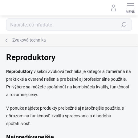
Prejsť
na
obsah
Hľadať
Zvuková technika
Reproduktory
Reproduktory
v sekcii Zvuková technika je kategória zameraná na
praktické a overené riešenia pre bežné aj profesionálne použitie.
Pri výbere sa môžete spoľahnúť na kombináciu kvality, funkčnosti
a rozumnej ceny.
V ponuke nájdete produkty pre bežné aj náročnejšie použitie, s
dôrazom na funkčnosť, kvalitu spracovania a dlhodobú
spoľahlivosť.
Najpredávanejšie