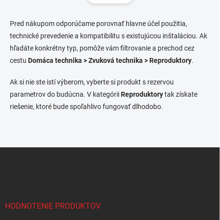
á
d
n
a
k
c
Pred nákupom odporúčame porovnať hlavne účel použitia,
o
i
technické prevedenie a kompatibilitu s existujúcou inštaláciou. Ak
e
v
hľadáte konkrétny typ, pomôže vám filtrovanie a prechod cez
p
a
cestu
Domáca technika > Zvuková technika > Reproduktory
r
.
n
v
i
k
Ak si nie ste istí výberom, vyberte si produkt s rezervou
e
y
parametrov do budúcna. V kategórii
Reproduktory
tak získate
v
riešenie, ktoré bude spoľahlivo fungovať dlhodobo.
ý
p
i
s
u
Z
á
p
ä
t
i
HODNOTENIE PRODUKTOV
e