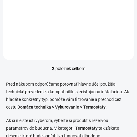
Detail
Detail
Tento digitálny termostat od
Tento biely digitálny
výrobcu Somogyi umožňuje
termostat od výrobcu
precíznu reguláciu
Somogyi umožňuje presné
vykurovania s krytím IP20.
programovanie vykurovania s
Zariadenie vyžaduje
prehľadným displejom.
napájanie 2x1,5V (AAA)
Zariadenie s krytím IP20
batéria, nie je príslušenstvom.
vyžaduje napájanie 2x1,5V
(AAA)...
2
položiek celkom
O
v
l
Pred nákupom odporúčame porovnať hlavne účel použitia,
á
technické prevedenie a kompatibilitu s existujúcou inštaláciou. Ak
d
hľadáte konkrétny typ, pomôže vám filtrovanie a prechod cez
a
c
cestu
Domáca technika > Vykurovanie > Termostaty
.
i
e
Ak si nie ste istí výberom, vyberte si produkt s rezervou
p
parametrov do budúcna. V kategórii
Termostaty
tak získate
r
v
riešenie, ktoré bude spoľahlivo fungovať dlhodobo.