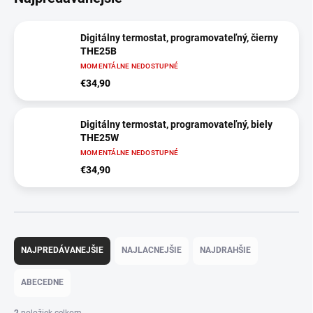
Digitálny termostat, programovateľný, čierny
THE25B
MOMENTÁLNE NEDOSTUPNÉ
€34,90
Digitálny termostat, programovateľný, biely
THE25W
MOMENTÁLNE NEDOSTUPNÉ
€34,90
R
a
NAJPREDÁVANEJŠIE
NAJLACNEJŠIE
NAJDRAHŠIE
d
e
ABECEDNE
n
i
2
položiek celkom