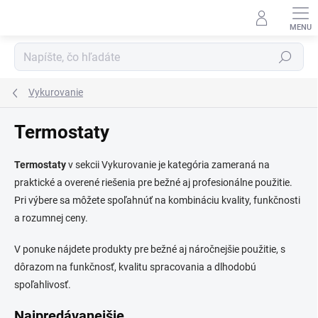
Prejsť
na
obsah
Hľadať
Vykurovanie
Termostaty
Termostaty
v sekcii Vykurovanie je kategória zameraná na
praktické a overené riešenia pre bežné aj profesionálne použitie.
Pri výbere sa môžete spoľahnúť na kombináciu kvality, funkčnosti
a rozumnej ceny.
V ponuke nájdete produkty pre bežné aj náročnejšie použitie, s
dôrazom na funkčnosť, kvalitu spracovania a dlhodobú
spoľahlivosť.
Najpredávanejšie