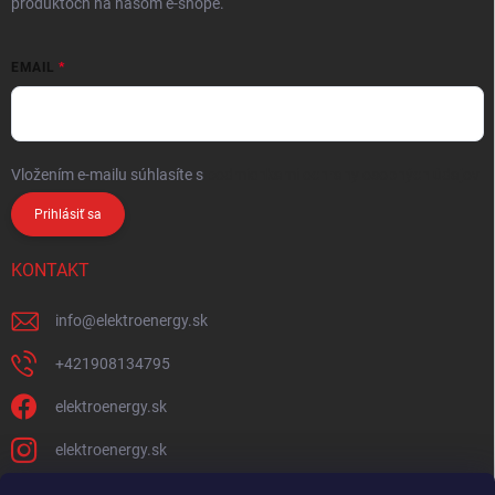
produktoch na našom e-shope.
EMAIL
Vložením e-mailu súhlasíte s
podmienkami ochrany osobných údajov
Prihlásiť sa
KONTAKT
info
@
elektroenergy.sk
+421908134795
elektroenergy.sk
elektroenergy.sk