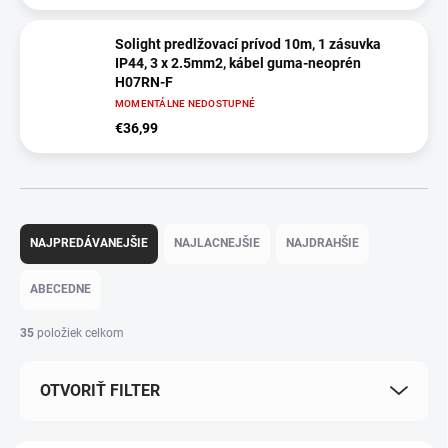
Solight predlžovací prívod 10m, 1 zásuvka
IP44, 3 x 2.5mm2, kábel guma-neoprén
H07RN-F
MOMENTÁLNE NEDOSTUPNÉ
€36,99
R
a
NAJPREDÁVANEJŠIE
NAJLACNEJŠIE
NAJDRAHŠIE
d
e
ABECEDNE
n
i
35
položiek celkom
e
p
OTVORIŤ FILTER
r
o
d