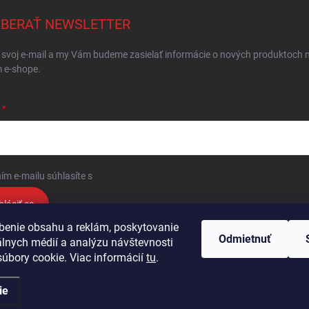
BERAŤ NEWSLETTER
 svoj e-mail a my Vám budeme zasielať informácie o nových produktoch 
 e-shope.
ím e-mailu súhlasíte s
podmienkami ochrany osobných údajov
hlásiť sa
benie obsahu a reklám, poskytovanie
Odmietnuť
álnych médií a analýzu návštevnosti
Podmienky ochrany osobných údajov
Kontakty
Obchodné podmienky
úbory cookie. Viac informácií
tu
.
ie
🛒
Bulk objednávanie
.
Upraviť nastavenie cookies