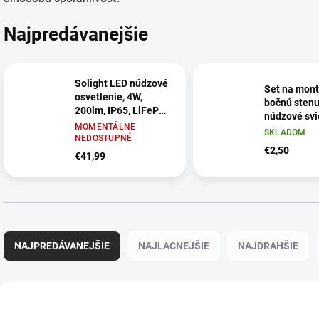
Najpredávanejšie
Solight LED núdzové
Set na mont
osvetlenie, 4W,
bočnú stenu
200lm, IP65, LiFePO4
núdzové svi
1000mAh batéria,
MOMENTÁLNE
LEL204 - H
SKLADOM
autotest
NEDOSTUPNÉ
€2,50
€41,99
R
a
NAJPREDÁVANEJŠIE
NAJLACNEJŠIE
NAJDRAHŠIE
d
e
n
V
i
ý
WO527-1
e