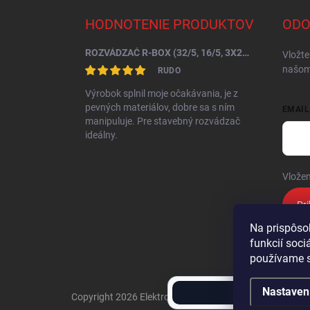
p
ä
HODNOTENIE PRODUKTOV
ODO
t
i
ROZVÁDZAČ R-BOX (32/5, 16/5, 3X250V) B.SLIM-10S-7BR
Vložte
e
našom
RUDO
Výrobok splnil moje očakávania, je z
pevných materiálov, dobre sa s ním
EMAIL
manipuluje. Pre stavebný rozvádzač
ideálny.
Vložen
Pri
Na prispôso
funkcií soci
používame s
Nastaven
Copyright 2026
Elektroenergy
. Všetky práva vyhradené