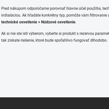
O
v
Pred nákupom odporúčame porovnať hlavne účel použitia, techn
l
á
inštaláciou. Ak hľadáte konkrétny typ, pomôže vám filtrovanie
d
technické osvetlenie > Núdzové osvetlenie
.
a
c
i
Ak si nie ste istí výberom, vyberte si produkt s rezervou param
e
tak získate riešenie, ktoré bude spoľahlivo fungovať dlhodobo.
p
r
v
k
y
v
ý
p
i
s
u