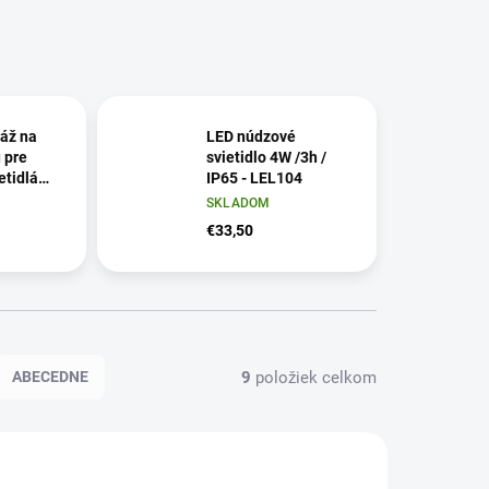
áž na
LED núdzové
 pre
svietidlo 4W /3h /
etidlá
IP65 - LEL104
E02
SKLADOM
€33,50
9
položiek celkom
ABECEDNE
HE02
LEL104