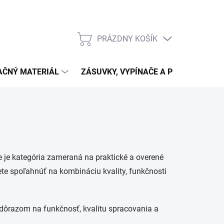
PRÁZDNY KOŠÍK
NÁKUPNÝ
KOŠÍK
LAČNÝ MATERIÁL
ZÁSUVKY, VYPÍNAČE A PRIPOJENIE
e je kategória zameraná na praktické a overené
žete spoľahnúť na kombináciu kvality, funkčnosti
s dôrazom na funkčnosť, kvalitu spracovania a