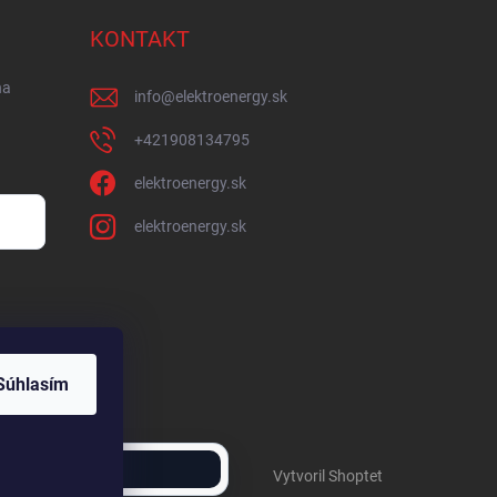
KONTAKT
na
info
@
elektroenergy.sk
+421908134795
elektroenergy.sk
elektroenergy.sk
Súhlasím
Vytvoril Shoptet