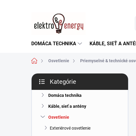
Prejsť
na
obsah
DOMÁCA TECHNIKA
KÁBLE, SIEŤ A ANT
Domov
Osvetlenie
Priemyselné & technické osv
B
Kategórie
o
Preskočiť
č
kategórie
n
Domáca technika
ý
Káble, sieť a antény
p
a
Osvetlenie
n
Exteriérové osvetlenie
e