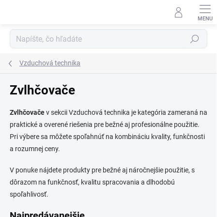
Prejsť
na
obsah
Hľadať
Vzduchová technika
Zvlhčovače
Zvlhčovače
v sekcii Vzduchová technika je kategória zameraná na
praktické a overené riešenia pre bežné aj profesionálne použitie.
Pri výbere sa môžete spoľahnúť na kombináciu kvality, funkčnosti
a rozumnej ceny.
V ponuke nájdete produkty pre bežné aj náročnejšie použitie, s
dôrazom na funkčnosť, kvalitu spracovania a dlhodobú
spoľahlivosť.
Najpredávanejšie