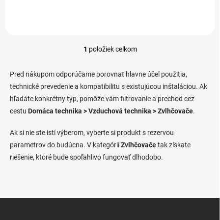
domácnosti, technickej praxi
alebo pri montáži podľa typu
produktu.
1
položiek celkom
O
v
l
Pred nákupom odporúčame porovnať hlavne účel použitia,
á
technické prevedenie a kompatibilitu s existujúcou inštaláciou. Ak
d
hľadáte konkrétny typ, pomôže vám filtrovanie a prechod cez
a
c
cestu
Domáca technika > Vzduchová technika > Zvlhčovače
.
i
e
Ak si nie ste istí výberom, vyberte si produkt s rezervou
p
parametrov do budúcna. V kategórii
Zvlhčovače
tak získate
r
v
riešenie, ktoré bude spoľahlivo fungovať dlhodobo.
k
y
v
ý
Z
p
i
á