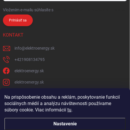
Vložením e-mailu súhlasíte s
podmienkami ochrany osobných údajov
Prihlásiť sa
KONTAKT
info
@
elektroenergy.sk
+421908134795
elektroenergy.sk
elektroenergy.sk
Na prispôsobenie obsahu a reklám, poskytovanie funkcií
sociálnych médií a analýzu návštevnosti používame
Podmienky ochrany osobných údajov
Kontakty
súbory cookie. Viac informácií
tu
.
Obchodné podmienky
Nastavenie