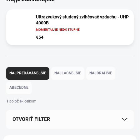
Ultrazvukový studený zvlhčovač vzduchu - UHP
4000B
MOMENTÁLNE NEDOSTUPNÉ
€54
R
a
NAJPREDÁVANEJŠIE
NAJLACNEJŠIE
NAJDRAHŠIE
d
e
ABECEDNE
n
i
1
položiek celkom
e
p
OTVORIŤ FILTER
r
o
d
V