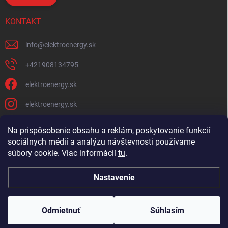
KONTAKT
info
@
elektroenergy.sk
+421908134795
elektroenergy.sk
elektroenergy.sk
Na prispôsobenie obsahu a reklám, poskytovanie funkcií
sociálnych médií a analýzu návštevnosti používame
Podmienky ochrany osobných údajov
Kontakty
súbory cookie. Viac informácií
tu
.
Obchodné podmienky
Nastavenie
Copyright 2026
Elektroenergy
. Všetky práva vyhradené.
Upraviť nastavenie
cookies
Odmietnuť
Súhlasím
🛒
Bulk objednávanie
Vytvoril Shoptet