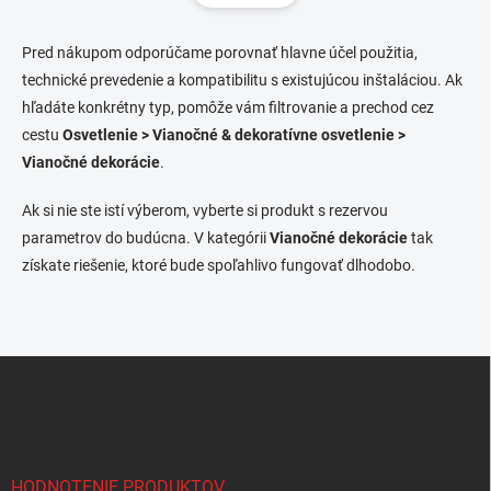
á
d
n
a
k
c
Pred nákupom odporúčame porovnať hlavne účel použitia,
o
i
technické prevedenie a kompatibilitu s existujúcou inštaláciou. Ak
e
v
hľadáte konkrétny typ, pomôže vám filtrovanie a prechod cez
p
a
cestu
Osvetlenie > Vianočné & dekoratívne osvetlenie >
r
n
v
Vianočné dekorácie
.
i
k
e
y
Ak si nie ste istí výberom, vyberte si produkt s rezervou
v
parametrov do budúcna. V kategórii
Vianočné dekorácie
tak
ý
p
získate riešenie, ktoré bude spoľahlivo fungovať dlhodobo.
i
s
u
Z
á
p
ä
t
i
HODNOTENIE PRODUKTOV