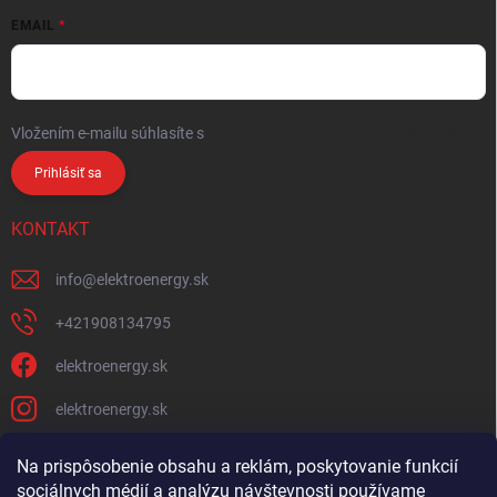
EMAIL
Vložením e-mailu súhlasíte s
podmienkami ochrany osobných údajov
Prihlásiť sa
KONTAKT
info
@
elektroenergy.sk
+421908134795
elektroenergy.sk
elektroenergy.sk
Na prispôsobenie obsahu a reklám, poskytovanie funkcií
sociálnych médií a analýzu návštevnosti používame
Podmienky ochrany osobných údajov
Kontakty