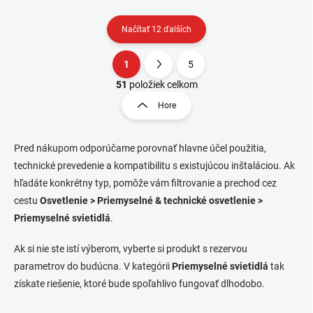
Načítať 12 ďalších
1
5
O
S
v
t
51
položiek celkom
l
r
Hore
á
á
d
n
a
k
c
Pred nákupom odporúčame porovnať hlavne účel použitia,
o
i
technické prevedenie a kompatibilitu s existujúcou inštaláciou. Ak
e
v
hľadáte konkrétny typ, pomôže vám filtrovanie a prechod cez
p
a
cestu
Osvetlenie > Priemyselné & technické osvetlenie >
r
n
v
Priemyselné svietidlá
.
i
k
e
y
Ak si nie ste istí výberom, vyberte si produkt s rezervou
v
parametrov do budúcna. V kategórii
Priemyselné svietidlá
tak
ý
p
získate riešenie, ktoré bude spoľahlivo fungovať dlhodobo.
i
s