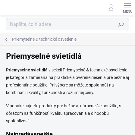
Prejsť
na
obsah
Hľadať
Priemyselné & technické osvetlenie
Priemyselné svietidlá
Priemyselné svietidlá
v sekcii Priemyselné & technické osvetlenie
je kategória zameraná na praktické a overené riešenia pre bežné aj
profesionálne použitie. Pri výbere sa môžete spoľahnúť na
kombináciu kvality, funkčnosti a rozumnej ceny.
V ponuke nájdete produkty pre bežné aj náročnejšie použitie, s
dôrazom na funkčnosť, kvalitu spracovania a dlhodobú
spoľahlivosť.
Najpredávanejšie