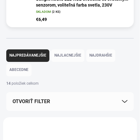
senzorom, voliteľná farba svetla, 230V
SKLADOM
(2 KS)
€6,49
R
a
NAJPREDÁVANEJŠIE
NAJLACNEJŠIE
NAJDRAHŠIE
d
e
ABECEDNE
n
i
14
položiek celkom
e
p
OTVORIŤ FILTER
r
o
d
V
u
ý
k
p
t