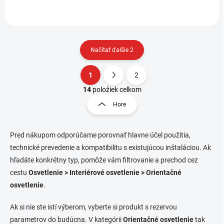
diaľkový...
priestore. Zariadenie s
krytím...
Načítať ďalšie 2
1
2
O
S
v
t
14
položiek celkom
l
r
Hore
á
á
d
n
a
k
c
Pred nákupom odporúčame porovnať hlavne účel použitia,
o
i
technické prevedenie a kompatibilitu s existujúcou inštaláciou. Ak
e
v
hľadáte konkrétny typ, pomôže vám filtrovanie a prechod cez
p
a
cestu
Osvetlenie > Interiérové osvetlenie > Orientačné
r
n
v
osvetlenie
.
i
k
e
y
Ak si nie ste istí výberom, vyberte si produkt s rezervou
v
parametrov do budúcna. V kategórii
Orientačné osvetlenie
tak
ý