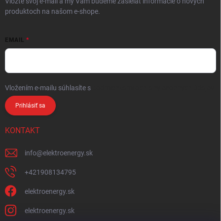
Vložte svoj e-mail a my Vám budeme zasielať informácie o nových
produktoch na našom e-shope.
EMAIL
Vložením e-mailu súhlasíte s
podmienkami ochrany osobných údajov
Prihlásiť sa
KONTAKT
info
@
elektroenergy.sk
+421908134795
elektroenergy.sk
elektroenergy.sk