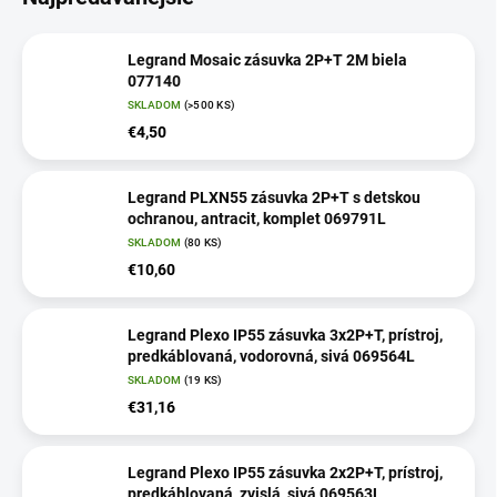
Legrand Mosaic zásuvka 2P+T 2M biela
077140
SKLADOM
(>500 KS)
€4,50
Legrand PLXN55 zásuvka 2P+T s detskou
ochranou, antracit, komplet 069791L
SKLADOM
(80 KS)
€10,60
Legrand Plexo IP55 zásuvka 3x2P+T, prístroj,
predkáblovaná, vodorovná, sivá 069564L
SKLADOM
(19 KS)
€31,16
Legrand Plexo IP55 zásuvka 2x2P+T, prístroj,
predkáblovaná, zvislá, sivá 069563L