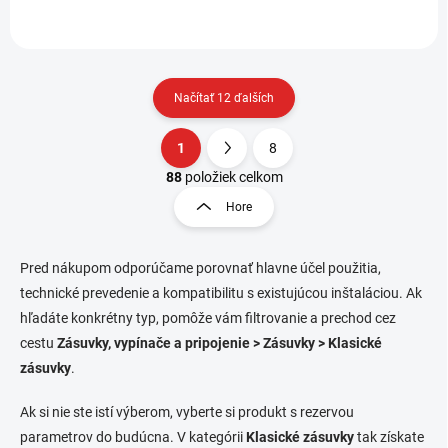
trojzásuvka, výrobca: Pawbol.
D.3712CGG disponuje...
Načítať 12 ďalších
1
8
O
S
v
t
88
položiek celkom
l
r
Hore
á
á
d
n
a
k
c
Pred nákupom odporúčame porovnať hlavne účel použitia,
o
i
technické prevedenie a kompatibilitu s existujúcou inštaláciou. Ak
e
v
hľadáte konkrétny typ, pomôže vám filtrovanie a prechod cez
p
a
cestu
Zásuvky, vypínače a pripojenie > Zásuvky > Klasické
r
n
v
zásuvky
.
i
k
e
y
Ak si nie ste istí výberom, vyberte si produkt s rezervou
v
parametrov do budúcna. V kategórii
Klasické zásuvky
tak získate
ý