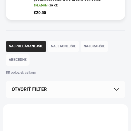
SKLADOM
(10 KS)
€20,55
R
a
NAJPREDÁVANEJŠIE
NAJLACNEJŠIE
NAJDRAHŠIE
d
e
ABECEDNE
n
i
88
položiek celkom
e
p
OTVORIŤ FILTER
r
o
d
V
u
ý
k
p
t
i
o