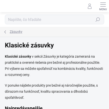
Prejsť
na
obsah
Hľadať
Zásuvky
Klasické zásuvky
Klasické zásuvky
v sekcii Zásuvky je kategória zameraná na
praktické a overené riešenia pre bežné aj profesionálne použitie.
Pri výbere sa môžete spoľahnúť na kombináciu kvality, funkčnosti
a rozumnej ceny.
V ponuke nájdete produkty pre bežné aj náročnejšie použitie, s
dôrazom na funkčnosť, kvalitu spracovania a dlhodobú
spoľahlivosť.
Najpredávanejšie