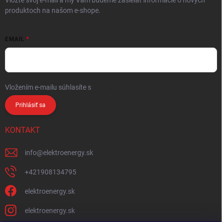
produktoch na našom e-shope.
EMAIL
Vložením e-mailu súhlasíte s
podmienkami ochrany osobných údajov
Prihlásiť sa
KONTAKT
info
@
elektroenergy.sk
+421908134795
elektroenergy.sk
elektroenergy.sk