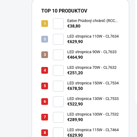
TOP 10 PRODUKTOV
Eaton Prúdový chránič (RCCB)
PF7-25/2/003-DE 2P, 25A,
€38,80
30mA, Typ AC, 10kA, IP20
263577
LED stropnica 110W - CL7634
€629,90
LED stropnica 90W - CL7633
€464,90
LED stropnica 70W - CL7632
€251,20
LED stropnica 150W - CL7534
€678,50
LED stropnica 130W - CL7533
€522,90
LED stropnica 100W - CL7532
€289,90
LED stropnica 115W - CL7464
€629,90