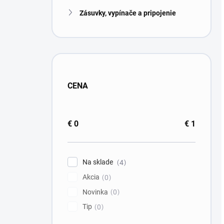
l
Zásuvky, vypínače a pripojenie
CENA
€
0
€
1
Na sklade
4
Akcia
0
Novinka
0
Tip
0