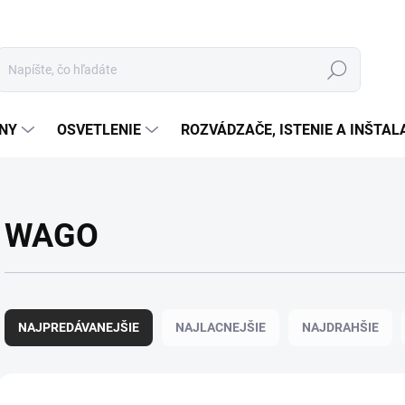
Hľadať
ÉNY
OSVETLENIE
ROZVÁDZAČE, ISTENIE A INŠTA
WAGO
R
a
NAJPREDÁVANEJŠIE
NAJLACNEJŠIE
NAJDRAHŠIE
d
e
n
V
i
ý