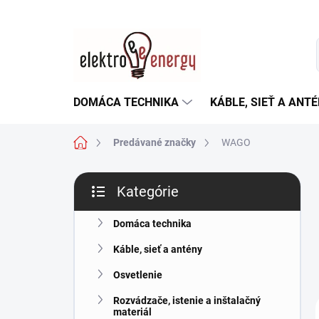
Prejsť
na
obsah
DOMÁCA TECHNIKA
KÁBLE, SIEŤ A ANT
Domov
Predávané značky
WAGO
B
Kategórie
o
Preskočiť
č
kategórie
n
Domáca technika
ý
Káble, sieť a antény
p
a
Osvetlenie
n
Rozvádzače, istenie a inštalačný
e
materiál