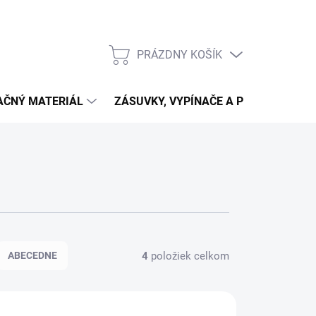
PRÁZDNY KOŠÍK
NÁKUPNÝ
KOŠÍK
LAČNÝ MATERIÁL
ZÁSUVKY, VYPÍNAČE A PRIPOJENIE
4
položiek celkom
ABECEDNE