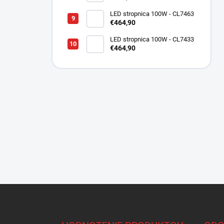
LED stropnica 100W - CL7463
€464,90
LED stropnica 100W - CL7433
€464,90
Z
á
p
ä