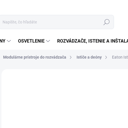
Hľadať
ÉNY
OSVETLENIE
ROZVÁDZAČE, ISTENIE A INŠTA
Modulárne prístroje do rozvádzača
Ističe a deóny
Eaton Is
Neohodnotené
Podrobnosti hodnotenia
ZNAČKA:
EATON
€2
€2,
Jedn
SK
cena
MOŽ
DOR