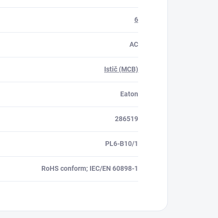
6
AC
Istič (MCB)
Eaton
286519
PL6-B10/1
RoHS conform; IEC/EN 60898-1