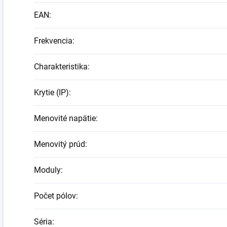
EAN
:
Frekvencia
:
Charakteristika
:
Krytie (IP)
:
Menovité napätie
:
Menovitý prúd
:
Moduly
:
Počet pólov
:
Séria
: