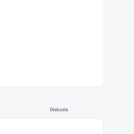
−
+
Pridať do košíka
č (MCB) Eaton xPole PL6
v 1-pólovom vyhotovení so
tovou vypínacou schopnosťou 6 kA a charakteristikou B je
ný pre menovitý prúd 10 A a frekvenciu 50/60 Hz. Tento
troj s krytím IP20 a 1 modulom pracuje pri menovitom
tí 210-250 V (AC).
ILNÉ INFORMÁCIE
OPÝTAŤ SA
STRÁŽIŤ
Diskusia