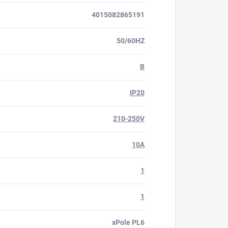
4015082865191
50/60HZ
B
IP20
210-250V
10A
1
1
xPole PL6