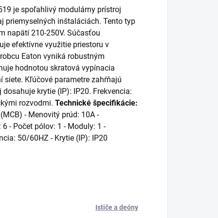
519 je spoľahlivý modulárny prístroj
 priemyselných inštaláciách. Tento typ
om napätí 210-250V. Súčasťou
je efektívne využitie priestoru v
výrobcu Eaton vyniká robustným
nuje hodnotou skratová vypínacia
ní siete. Kľúčové parametre zahŕňajú
 dosahuje krytie (IP): IP20. Frekvencia:
ickými rozvodmi.
Technické špecifikácie:
ič (MCB) - Menovitý prúd: 10A -
6 - Počet pólov: 1 - Moduly: 1 -
cia: 50/60HZ - Krytie (IP): IP20
Ističe a deóny