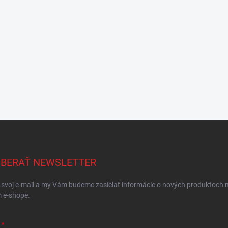
BERAŤ NEWSLETTER
 svoj e-mail a my Vám budeme zasielať informácie o nových produktoch 
 e-shope.