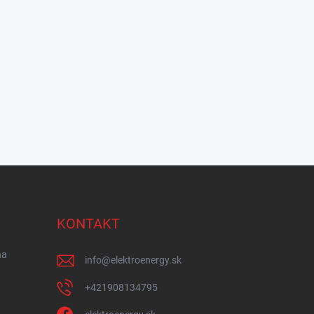
KONTAKT
na
info
@
elektroenergy.sk
+421908134795