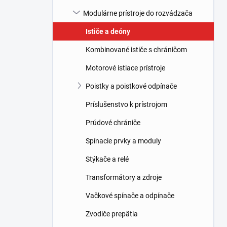
l
Modulárne prístroje do rozvádzača
Ističe a deóny
Kombinované ističe s chráničom
Motorové istiace prístroje
Poistky a poistkové odpínače
Príslušenstvo k prístrojom
Prúdové chrániče
Spínacie prvky a moduly
Stýkače a relé
Transformátory a zdroje
Vačkové spínače a odpínače
Zvodiče prepätia