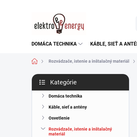
Prejsť
na
obsah
DOMÁCA TECHNIKA
KÁBLE, SIEŤ A ANT
Domov
Rozvádzače, istenie a inštalačný materiál
B
Kategórie
o
Preskočiť
č
kategórie
n
Domáca technika
ý
Káble, sieť a antény
p
a
Osvetlenie
n
Rozvádzače, istenie a inštalačný
e
materiál