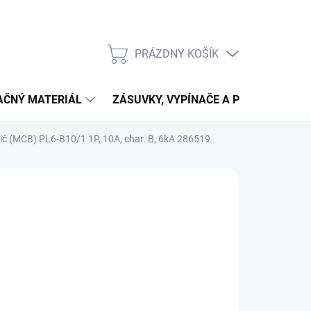
PRÁZDNY KOŠÍK
NÁKUPNÝ
KOŠÍK
LAČNÝ MATERIÁL
ZÁSUVKY, VYPÍNAČE A PRIPOJENIE
tič (MCB) PL6-B10/1 1P, 10A, char. B, 6kA 286519
,95
40 bez DPH
otková
LADOM
(>500 KS)
:
NOSTI
UČENIA