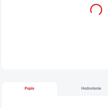
Isti
skra
urče
prís
napä
DETA
Popis
Hodnotenie