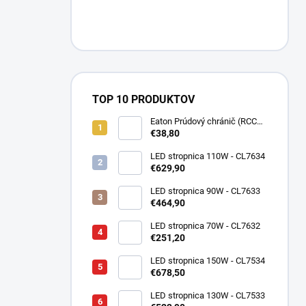
TOP 10 PRODUKTOV
Eaton Prúdový chránič (RCCB)
PF7-25/2/003-DE 2P, 25A,
€38,80
30mA, Typ AC, 10kA, IP20
263577
LED stropnica 110W - CL7634
€629,90
LED stropnica 90W - CL7633
€464,90
LED stropnica 70W - CL7632
€251,20
LED stropnica 150W - CL7534
€678,50
LED stropnica 130W - CL7533