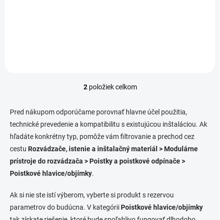
E27 25A je určená pre
E33 63A je určená pre
spoľahlivé istenie elektrických
spoľahlivé istenie elektrických
obvodov v rozvádzačoch.
obvodov v inštalačných
Výrobca: ETI. Tento
systémoch. Výrobca: ETI
komponent zaisťuje bezpečnú
zaručuje štandardizované
inštaláciu v...
technické vyhotovenie.
2
položiek celkom
O
v
l
Pred nákupom odporúčame porovnať hlavne účel použitia,
á
technické prevedenie a kompatibilitu s existujúcou inštaláciou. Ak
d
hľadáte konkrétny typ, pomôže vám filtrovanie a prechod cez
a
c
cestu
Rozvádzače, istenie a inštalačný materiál > Modulárne
i
prístroje do rozvádzača > Poistky a poistkové odpínače >
e
Poistkové hlavice/objímky
.
p
r
v
Ak si nie ste istí výberom, vyberte si produkt s rezervou
k
parametrov do budúcna. V kategórii
Poistkové hlavice/objímky
y
tak získate riešenie, ktoré bude spoľahlivo fungovať dlhodobo.