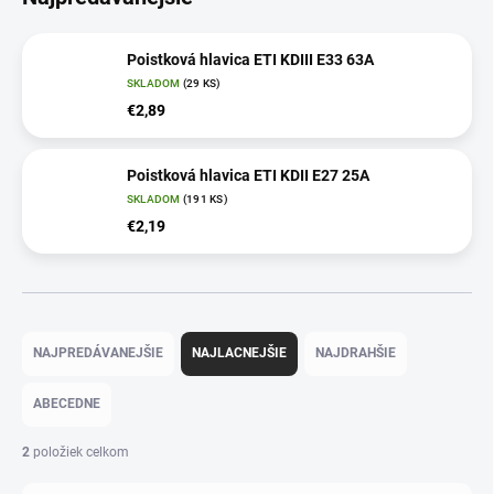
Poistková hlavica ETI KDIII E33 63A
SKLADOM
(29 KS)
€2,89
Poistková hlavica ETI KDII E27 25A
SKLADOM
(191 KS)
€2,19
R
a
NAJPREDÁVANEJŠIE
NAJLACNEJŠIE
NAJDRAHŠIE
d
e
ABECEDNE
n
i
2
položiek celkom
e