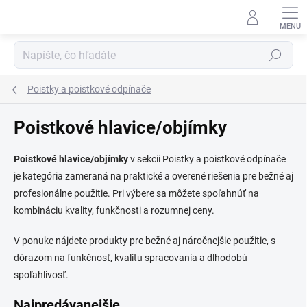
Prejsť
na
obsah
Hľadať
Poistky a poistkové odpínače
Poistkové hlavice/objímky
Poistkové hlavice/objímky
v sekcii Poistky a poistkové odpínače
je kategória zameraná na praktické a overené riešenia pre bežné aj
profesionálne použitie. Pri výbere sa môžete spoľahnúť na
kombináciu kvality, funkčnosti a rozumnej ceny.
V ponuke nájdete produkty pre bežné aj náročnejšie použitie, s
dôrazom na funkčnosť, kvalitu spracovania a dlhodobú
spoľahlivosť.
Najpredávanejšie