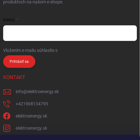
produktoch na našom e-shope.
EMAIL
Vložením e-mailu súhlasíte s
podmienkami ochrany osobných údajov
Prihlásiť sa
KONTAKT
info
@
elektroenergy.sk
+421908134795
elektroenergy.sk
elektroenergy.sk