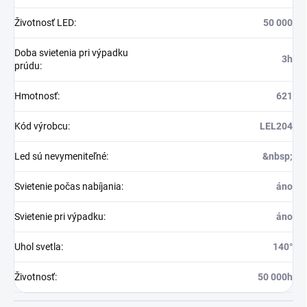
Životnosť LED
:
50 000
Doba svietenia pri výpadku
3h
prúdu
:
Hmotnosť
:
621
Kód výrobcu
:
LEL204
Led sú nevymeniteľné
:
&nbsp;
Svietenie počas nabíjania
:
áno
Svietenie pri výpadku
:
áno
Uhol svetla
:
140°
Životnosť
:
50 000h