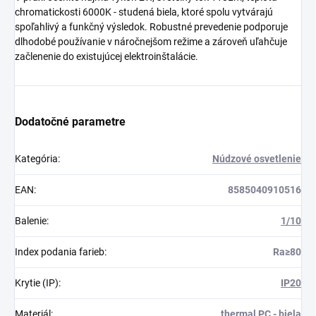
chromatickosti 6000K - studená biela, ktoré spolu vytvárajú
spoľahlivý a funkčný výsledok. Robustné prevedenie podporuje
dlhodobé používanie v náročnejšom režime a zároveň uľahčuje
začlenenie do existujúcej elektroinštalácie.
Dodatočné parametre
Kategória
:
Núdzové osvetlenie
EAN
:
8585040910516
Balenie
:
1/10
Index podania farieb
:
Ra≥80
Krytie (IP)
:
IP20
Materiál
:
thermal PC - biela