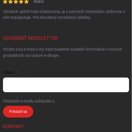
RUDO
Výrobok splnil moje očakávania, je z pevných materiálov, dobre sa s
ním manipuluje. Pre stavebný rozvádzač ideálny.
ODOBERAŤ NEWSLETTER
Vložte svoj e-mail a my Vám budeme zasielať informácie o nových
produktoch na našom e-shope.
EMAIL
Vložením e-mailu súhlasíte s
podmienkami ochrany osobných údajov
Prihlásiť sa
KONTAKT