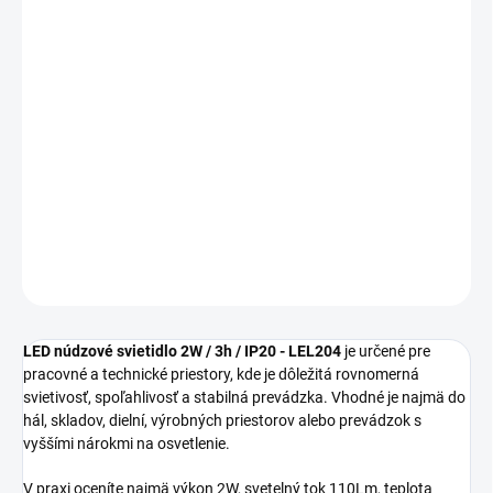
MOŽNOSTI
DORUČENIA
−
+
Pridať do košíka
LED núdzové svietidlo 2W / 3h / IP20 LEL204 sa hodí ako
praktické riešenie pre bežné aj náročnejšie použitie podľa
konkrétnej aplikácie.
DETAILNÉ INFORMÁCIE
OPÝTAŤ SA
STRÁŽIŤ
LED núdzové svietidlo 2W / 3h / IP20 - LEL204
je určené pre
pracovné a technické priestory, kde je dôležitá rovnomerná
svietivosť, spoľahlivosť a stabilná prevádzka. Vhodné je najmä do
hál, skladov, dielní, výrobných priestorov alebo prevádzok s
vyššími nárokmi na osvetlenie.
V praxi oceníte najmä výkon 2W, svetelný tok 110Lm, teplota