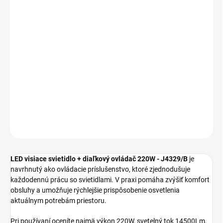
MOŽNOSTI
DORUČENIA
−
+
Pridať do košíka
LED visiace svietidlo + diaľkový ovládač 220W J4329/B sa hodí na
každodenné osvetlenie interiéru s dôrazom na vzhľad aj
praktickosť.
DETAILNÉ INFORMÁCIE
OPÝTAŤ SA
STRÁŽIŤ
LED visiace svietidlo + diaľkový ovládač 220W - J4329/B
je
navrhnutý ako ovládacie príslušenstvo, ktoré zjednodušuje
každodennú prácu so svietidlami. V praxi pomáha zvýšiť komfort
obsluhy a umožňuje rýchlejšie prispôsobenie osvetlenia
aktuálnym potrebám priestoru.
Pri používaní oceníte najmä výkon 220W, svetelný tok 14500Lm,