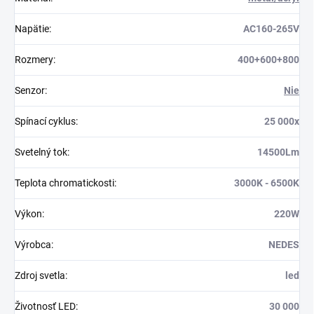
Napätie
:
AC160-265V
Rozmery
:
400+600+800
Senzor
:
Nie
Spínací cyklus
:
25 000x
Svetelný tok
:
14500Lm
Teplota chromatickosti
:
3000K - 6500K
Výkon
:
220W
Výrobca
:
NEDES
Zdroj svetla
:
led
Životnosť LED
:
30 000