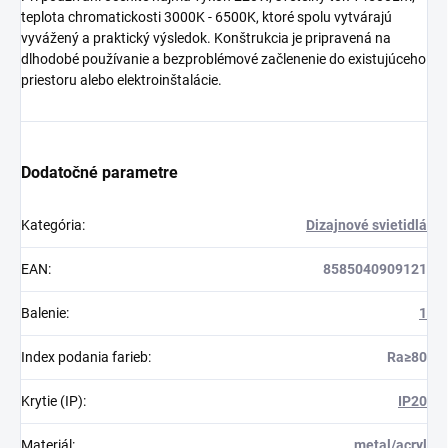
teplota chromatickosti 3000K - 6500K, ktoré spolu vytvárajú
vyvážený a praktický výsledok. Konštrukcia je pripravená na
dlhodobé používanie a bezproblémové začlenenie do existujúceho
priestoru alebo elektroinštalácie.
Dodatočné parametre
Kategória
:
Dizajnové svietidlá
EAN
:
8585040909121
Balenie
:
1
Index podania farieb
:
Ra≥80
Krytie (IP)
:
IP20
Materiál
:
metal/acryl