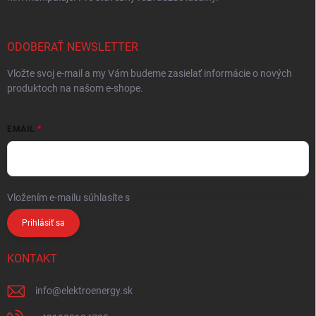
ODOBERAŤ NEWSLETTER
Vložte svoj e-mail a my Vám budeme zasielať informácie o nových
produktoch na našom e-shope.
EMAIL
Vložením e-mailu súhlasíte s
podmienkami ochrany osobných údajov
Prihlásiť sa
KONTAKT
info
@
elektroenergy.sk