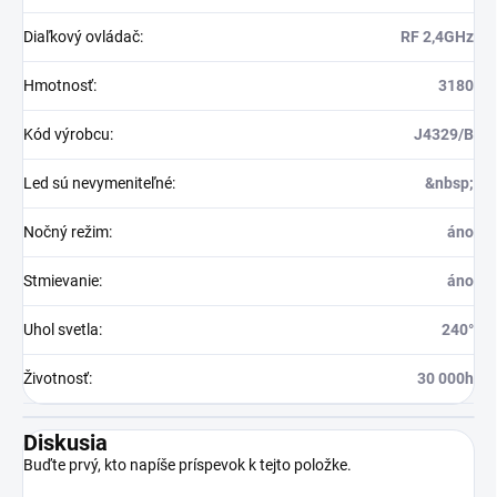
Diaľkový ovládač
:
RF 2,4GHz
Hmotnosť
:
3180
Kód výrobcu
:
J4329/B
Led sú nevymeniteľné
:
&nbsp;
Nočný režim
:
áno
Stmievanie
:
áno
Uhol svetla
:
240°
Životnosť
:
30 000h
Diskusia
Buďte prvý, kto napíše príspevok k tejto položke.