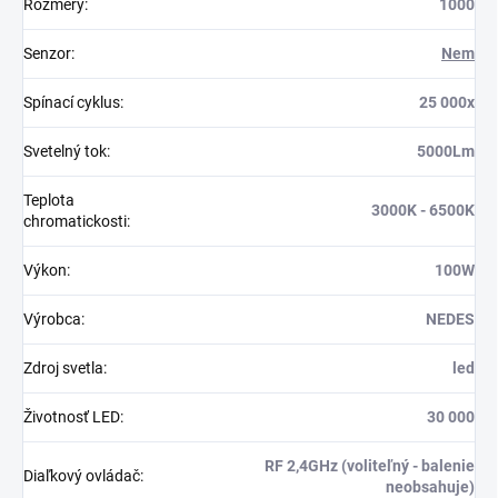
Rozmery
:
1000
Senzor
:
Nem
Spínací cyklus
:
25 000x
Svetelný tok
:
5000Lm
Teplota
3000K - 6500K
chromatickosti
:
Výkon
:
100W
Výrobca
:
NEDES
Zdroj svetla
:
led
Životnosť LED
:
30 000
RF 2,4GHz (voliteľný - balenie
Diaľkový ovládač
:
neobsahuje)