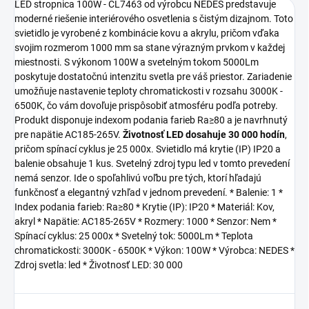
LED stropnica 100W - CL7463 od výrobcu NEDES predstavuje
moderné riešenie interiérového osvetlenia s čistým dizajnom. Toto
svietidlo je vyrobené z kombinácie kovu a akrylu, pričom vďaka
svojim rozmerom 1000 mm sa stane výrazným prvkom v každej
miestnosti. S výkonom 100W a svetelným tokom 5000Lm
poskytuje dostatočnú intenzitu svetla pre váš priestor. Zariadenie
umožňuje nastavenie teploty chromatickosti v rozsahu 3000K -
6500K, čo vám dovoľuje prispôsobiť atmosféru podľa potreby.
Produkt disponuje indexom podania farieb Ra≥80 a je navrhnutý
pre napätie AC185-265V.
Životnosť LED dosahuje 30 000 hodín
,
pričom spínací cyklus je 25 000x. Svietidlo má krytie (IP) IP20 a
balenie obsahuje 1 kus. Svetelný zdroj typu led v tomto prevedení
nemá senzor. Ide o spoľahlivú voľbu pre tých, ktorí hľadajú
funkčnosť a elegantný vzhľad v jednom prevedení. * Balenie: 1 *
Index podania farieb: Ra≥80 * Krytie (IP): IP20 * Materiál: Kov,
akryl * Napätie: AC185-265V * Rozmery: 1000 * Senzor: Nem *
Spínací cyklus: 25 000x * Svetelný tok: 5000Lm * Teplota
chromatickosti: 3000K - 6500K * Výkon: 100W * Výrobca: NEDES *
Zdroj svetla: led * Životnosť LED: 30 000