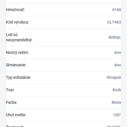
Hmotnosť
:
4160
Kód výrobcu
:
CL7463
Led sú
&nbsp;
nevymeniteľné
:
Nočný režim
:
áno
Stmievanie
:
áno
Typ inštalácie
:
Stropné
Tvar
:
Kruh
Farba
:
Biela
Uhol svetla
:
120°