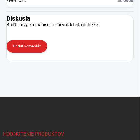
Životnosť
:
30 000h
Diskusia
Buďte prvý, kto napíše príspevok k tejto položke.
Pridať komentár
Z
á
p
ä
t
i
HODNOTENIE PRODUKTOV