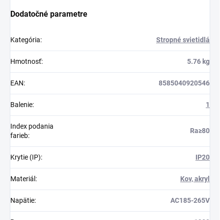
Dodatočné parametre
Kategória
:
Stropné svietidlá
Hmotnosť
:
5.76 kg
EAN
:
8585040920546
Balenie
:
1
Index podania
Ra≥80
farieb
:
Krytie (IP)
:
IP20
Materiál
:
Kov, akryl
Napätie
:
AC185-265V