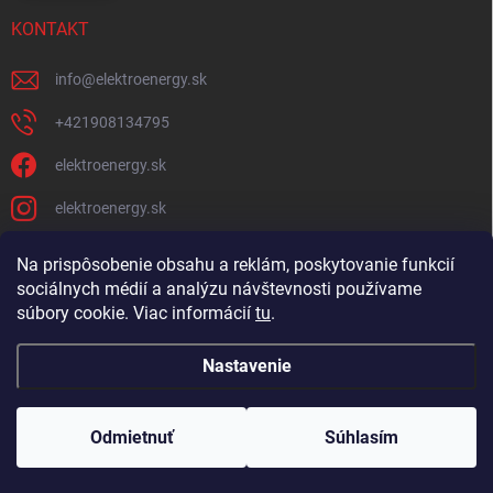
KONTAKT
info
@
elektroenergy.sk
+421908134795
elektroenergy.sk
elektroenergy.sk
Na prispôsobenie obsahu a reklám, poskytovanie funkcií
sociálnych médií a analýzu návštevnosti používame
Podmienky ochrany osobných údajov
Kontakty
súbory cookie. Viac informácií
tu
.
Obchodné podmienky
Nastavenie
Copyright 2026
Elektroenergy
. Všetky práva vyhradené.
Upraviť nastavenie
cookies
Odmietnuť
Súhlasím
🛒
Bulk objednávanie
Vytvoril Shoptet