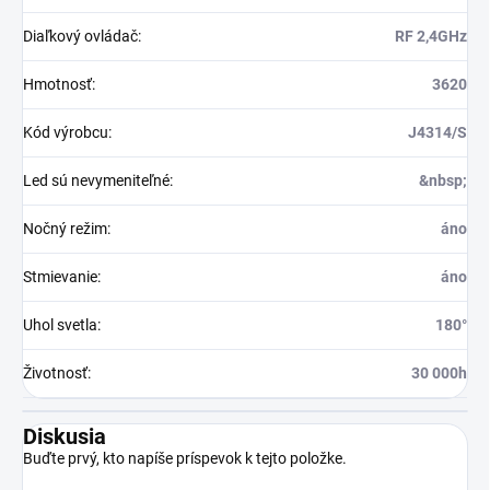
Diaľkový ovládač
:
RF 2,4GHz
Hmotnosť
:
3620
Kód výrobcu
:
J4314/S
Led sú nevymeniteľné
:
&nbsp;
Nočný režim
:
áno
Stmievanie
:
áno
Uhol svetla
:
180°
Životnosť
:
30 000h
Diskusia
Buďte prvý, kto napíše príspevok k tejto položke.