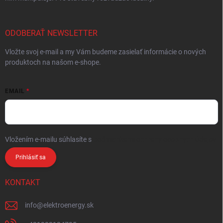
ODOBERAŤ NEWSLETTER
Vložte svoj e-mail a my Vám budeme zasielať informácie o nových
produktoch na našom e-shope.
EMAIL
Vložením e-mailu súhlasíte s
podmienkami ochrany osobných údajov
Prihlásiť sa
KONTAKT
info
@
elektroenergy.sk