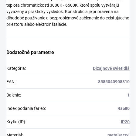
teplota chromatickosti 3000K - 6500K, ktoré spolu vytvárajú
vyvážený a praktický výsledok. Konštrukcia je pripravená na
dlhodobé používanie a bezproblémové začlenenie do existujúceho
priestoru alebo elektroinštalácie.
Dodatočné parametre
Kategória
:
Dizajnové svietidlá
EAN
:
8585040908810
Balenie
:
1
Index podania farieb
:
Ra≥80
Krytie (IP)
:
IP20
Materiál
:
metal/acryl