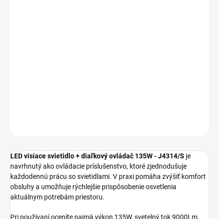
MOŽNOSTI
DORUČENIA
−
+
Pridať do košíka
LED visiace svietidlo + diaľkový ovládač 135W J4314/S je vhodný
na každodenné osvetlenie interiéru s dôrazom na vzhľad aj
praktickosť.
DETAILNÉ INFORMÁCIE
OPÝTAŤ SA
STRÁŽIŤ
LED visiace svietidlo + diaľkový ovládač 135W - J4314/S
je
navrhnutý ako ovládacie príslušenstvo, ktoré zjednodušuje
každodennú prácu so svietidlami. V praxi pomáha zvýšiť komfort
obsluhy a umožňuje rýchlejšie prispôsobenie osvetlenia
aktuálnym potrebám priestoru.
Pri používaní oceníte najmä výkon 135W, svetelný tok 9000Lm,