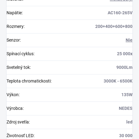
Napätie
:
AC160-265V
Rozmery
:
200+400+600+800
Senzor
:
Nie
Spínací cyklus
:
25 000x
Svetelný tok
:
9000Lm
Teplota chromatickosti
:
3000K - 6500K
Výkon
:
135W
Výrobca
:
NEDES
Zdroj svetla
:
led
Životnosť LED
:
30 000