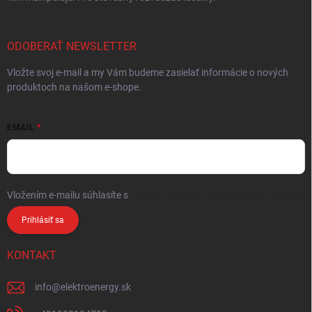
ODOBERAŤ NEWSLETTER
Vložte svoj e-mail a my Vám budeme zasielať informácie o nových
produktoch na našom e-shope.
EMAIL
Vložením e-mailu súhlasíte s
podmienkami ochrany osobných údajov
Prihlásiť sa
KONTAKT
info
@
elektroenergy.sk