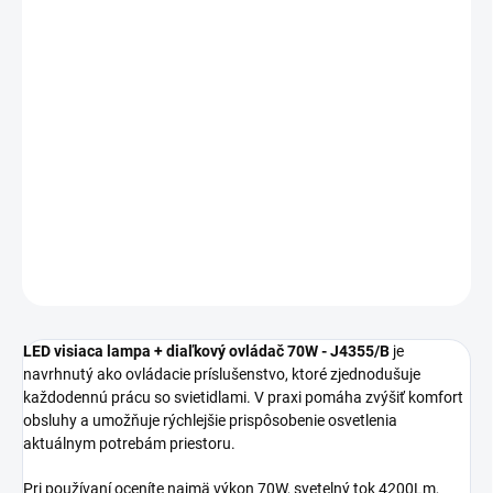
MOŽNOSTI
DORUČENIA
−
+
Pridať do košíka
LED visiaca lampa + diaľkový ovládač 70W J4355/B sa hodí pre
obývačku, spálňu, jedáleň, chodbu alebo ďalšie interiérové
priestory.
DETAILNÉ INFORMÁCIE
OPÝTAŤ SA
STRÁŽIŤ
LED visiaca lampa + diaľkový ovládač 70W - J4355/B
je
navrhnutý ako ovládacie príslušenstvo, ktoré zjednodušuje
každodennú prácu so svietidlami. V praxi pomáha zvýšiť komfort
obsluhy a umožňuje rýchlejšie prispôsobenie osvetlenia
aktuálnym potrebám priestoru.
Pri používaní oceníte najmä výkon 70W, svetelný tok 4200Lm,