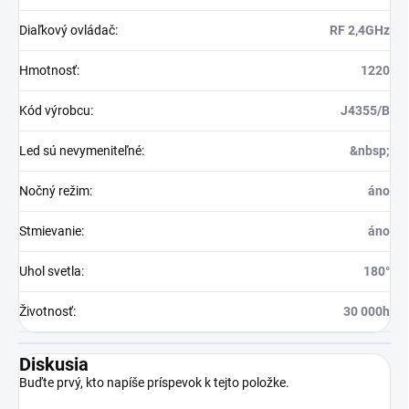
Diaľkový ovládač
:
RF 2,4GHz
Hmotnosť
:
1220
Kód výrobcu
:
J4355/B
Led sú nevymeniteľné
:
&nbsp;
Nočný režim
:
áno
Stmievanie
:
áno
Uhol svetla
:
180°
Životnosť
:
30 000h
Diskusia
Buďte prvý, kto napíše príspevok k tejto položke.