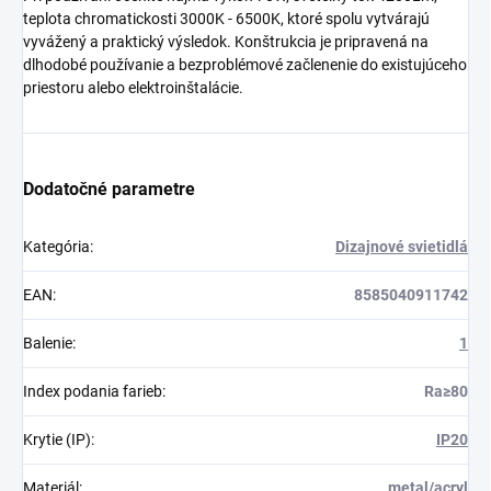
teplota chromatickosti 3000K - 6500K, ktoré spolu vytvárajú
vyvážený a praktický výsledok. Konštrukcia je pripravená na
dlhodobé používanie a bezproblémové začlenenie do existujúceho
priestoru alebo elektroinštalácie.
Dodatočné parametre
Kategória
:
Dizajnové svietidlá
EAN
:
8585040911742
Balenie
:
1
Index podania farieb
:
Ra≥80
Krytie (IP)
:
IP20
Materiál
:
metal/acryl