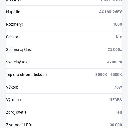
Napätie
:
AC160-265V
Rozmery
:
1000
Senzor
:
Nie
Spínací cyklus
:
25 000x
Svetelný tok
:
4200Lm
Teplota chromatickosti
:
3000K - 6500K
Výkon
:
70W
Výrobca
:
NEDES
Zdroj svetla
:
led
Životnosť LED
:
30 000