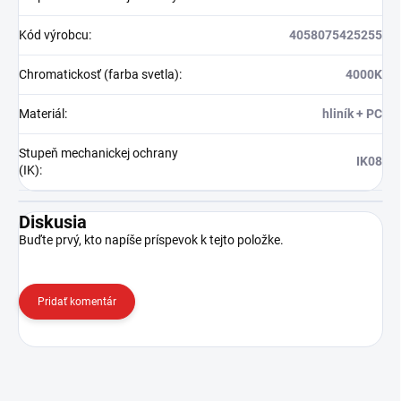
Kód výrobcu
:
4058075425255
Chromatickosť (farba svetla)
:
4000K
Materiál
:
hliník + PC
Stupeň mechanickej ochrany
IK08
(IK)
:
Diskusia
Buďte prvý, kto napíše príspevok k tejto položke.
Pridať komentár