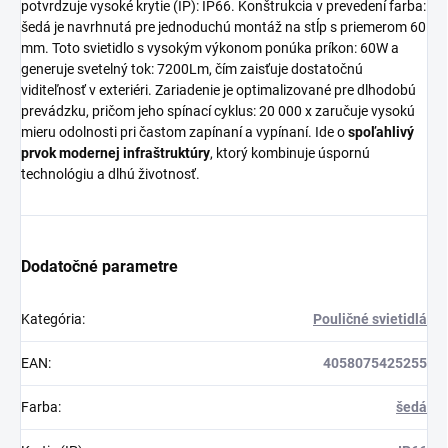
potvrdzuje vysoké krytie (IP): IP66. Konštrukcia v prevedení farba:
šedá je navrhnutá pre jednoduchú montáž na stĺp s priemerom 60
mm. Toto svietidlo s vysokým výkonom ponúka príkon: 60W a
generuje svetelný tok: 7200Lm, čím zaisťuje dostatočnú
viditeľnosť v exteriéri. Zariadenie je optimalizované pre dlhodobú
prevádzku, pričom jeho spínací cyklus: 20 000 x zaručuje vysokú
mieru odolnosti pri častom zapínaní a vypínaní. Ide o
spoľahlivý
prvok modernej infraštruktúry
, ktorý kombinuje úspornú
technológiu a dlhú životnosť.
Dodatočné parametre
Kategória
:
Pouličné svietidlá
EAN
:
4058075425255
Farba
:
šedá