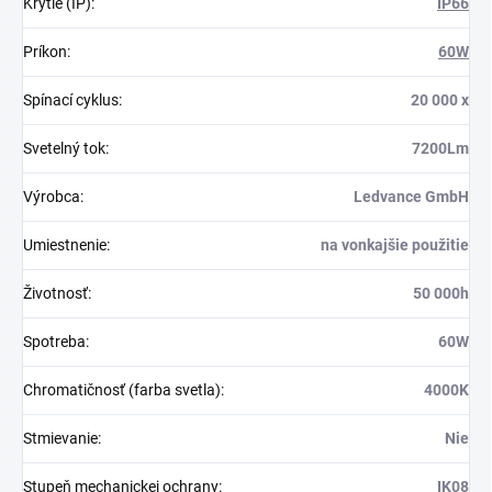
Krytie (IP)
:
IP66
Príkon
:
60W
Spínací cyklus
:
20 000 x
Svetelný tok
:
7200Lm
Výrobca
:
Ledvance GmbH
Umiestnenie
:
na vonkajšie použitie
Životnosť
:
50 000h
Spotreba
:
60W
Chromatičnosť (farba svetla)
:
4000K
Stmievanie
:
Nie
Stupeň mechanickej ochrany
:
IK08