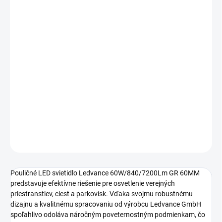
MOŽNOSTI
DORUČENIA
−
+
Pridať do košíka
Pouličné LED svietidlo
Ledvance GmbH
v šedej farbe ponúka
vysoký svetelný tok 7200Lm pri príkone 60W. Vďaka stupňu krytia
IP66 je ideálne do exteriéru, pričom spínací cyklus dosahuje 20
000 x.
DETAILNÉ INFORMÁCIE
OPÝTAŤ SA
STRÁŽIŤ
Pouličné LED svietidlo Ledvance 60W/840/7200Lm GR 60MM
predstavuje efektívne riešenie pre osvetlenie verejných
priestranstiev, ciest a parkovísk. Vďaka svojmu robustnému
dizajnu a kvalitnému spracovaniu od výrobcu Ledvance GmbH
spoľahlivo odoláva náročným poveternostným podmienkam, čo