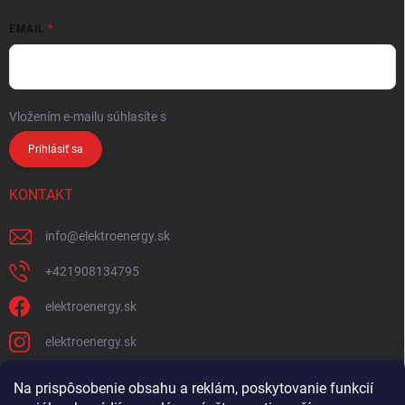
EMAIL
Vložením e-mailu súhlasíte s
podmienkami ochrany osobných údajov
Prihlásiť sa
KONTAKT
info
@
elektroenergy.sk
+421908134795
elektroenergy.sk
elektroenergy.sk
Na prispôsobenie obsahu a reklám, poskytovanie funkcií