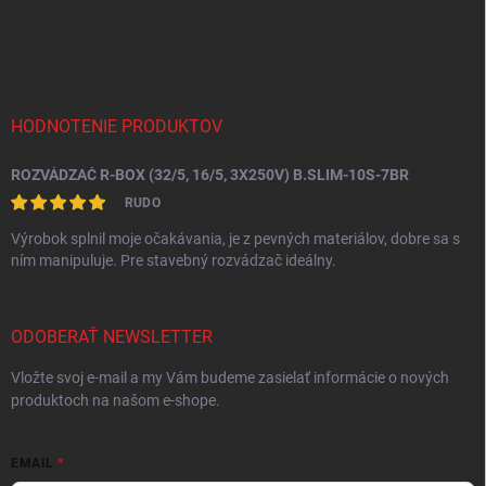
v
Z
p
a
á
r
n
p
v
i
ä
k
e
t
y
v
i
HODNOTENIE PRODUKTOV
ý
e
p
ROZVÁDZAČ R-BOX (32/5, 16/5, 3X250V) B.SLIM-10S-7BR
i
s
RUDO
u
Výrobok splnil moje očakávania, je z pevných materiálov, dobre sa s
ním manipuluje. Pre stavebný rozvádzač ideálny.
ODOBERAŤ NEWSLETTER
Vložte svoj e-mail a my Vám budeme zasielať informácie o nových
produktoch na našom e-shope.
EMAIL