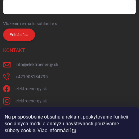
Vložením e-mailu súhlasíte s
podmienkami ochrany osobných údajov
Prihlásiť sa
KONTAKT
info
@
elektroenergy.sk
+421908134795
elektroenergy.sk
elektroenergy.sk
Na prispôsobenie obsahu a reklám, poskytovanie funkcií
sociálnych médií a analýzu návštevnosti používame
Podmienky ochrany osobných údajov
Kontakty
súbory cookie. Viac informácií
tu
.
Obchodné podmienky