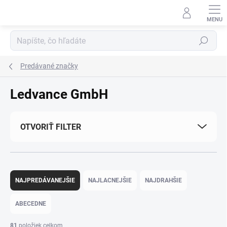
Prejsť
na
obsah
Hľadať
Predávané značky
Ledvance GmbH
OTVORIŤ FILTER
R
a
NAJPREDÁVANEJŠIE
NAJLACNEJŠIE
NAJDRAHŠIE
d
e
ABECEDNE
n
i
81
položiek celkom