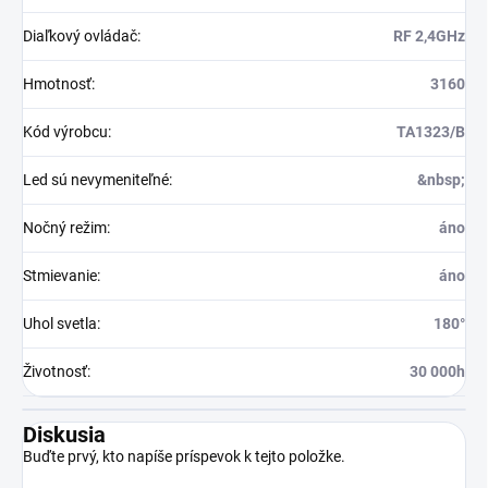
Diaľkový ovládač
:
RF 2,4GHz
Hmotnosť
:
3160
Kód výrobcu
:
TA1323/B
Led sú nevymeniteľné
:
&nbsp;
Nočný režim
:
áno
Stmievanie
:
áno
Uhol svetla
:
180°
Životnosť
:
30 000h
Diskusia
Buďte prvý, kto napíše príspevok k tejto položke.