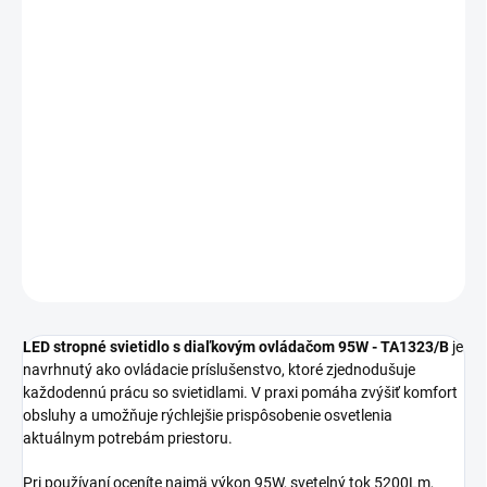
MOŽNOSTI
DORUČENIA
−
+
Pridať do košíka
LED stropné svietidlo s diaľkovým ovládačom 95W TA1323/B je
vhodný na každodenné osvetlenie interiéru s dôrazom na vzhľad
aj praktickosť.
DETAILNÉ INFORMÁCIE
OPÝTAŤ SA
STRÁŽIŤ
LED stropné svietidlo s diaľkovým ovládačom 95W - TA1323/B
je
navrhnutý ako ovládacie príslušenstvo, ktoré zjednodušuje
každodennú prácu so svietidlami. V praxi pomáha zvýšiť komfort
obsluhy a umožňuje rýchlejšie prispôsobenie osvetlenia
aktuálnym potrebám priestoru.
Pri používaní oceníte najmä výkon 95W, svetelný tok 5200Lm,