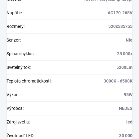
Napätie
:
AC170-265V
Rozmery
:
520x535x55
Senzor
:
Nie
Spínací cyklus
:
25 000x
Svetelný tok
:
5200Lm
Teplota chromatickosti
:
3000K - 6500K
Výkon
:
95W
Výrobca
:
NEDES
Zdroj svetla
:
led
Životnosť LED
:
30 000