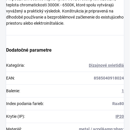
teplota chromatickosti 3000K - 6500K, ktoré spolu vytvárajú
vyvážený a praktický výsledok. Konštrukcia je pripravená na
dlhodobé používanie a bezproblémové začlenenie do existujúceho
priestoru alebo elektroinštalácie.
Dodatočné parametre
Kategória
:
Dizajnové svietidlá
EAN
:
8585040918024
Balenie
:
1
Index podania farieb
:
Ra≥80
Krytie (IP)
:
IP20
Materiál
:
metal / acryl&amp;nbsp;