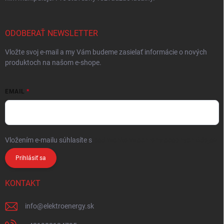
ODOBERAŤ NEWSLETTER
Vložte svoj e-mail a my Vám budeme zasielať informácie o nových
produktoch na našom e-shope.
EMAIL
Vložením e-mailu súhlasíte s
podmienkami ochrany osobných údajov
Prihlásiť sa
KONTAKT
info
@
elektroenergy.sk