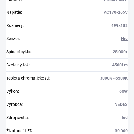
Napätie
:
AC170-265V
Rozmery
:
499x183
Senzor
:
Nie
Spínací cyklus
:
25 000x
Svetelný tok
:
4500Lm
Teplota chromatickosti
:
3000K - 6500K
Výkon
:
60W
Výrobca
:
NEDES
Zdroj svetla
:
led
Životnosť LED
:
30 000