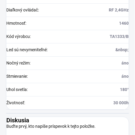
Diaľkový ovládač
:
RF 2,4GHz
Hmotnosť
:
1460
Kód výrobcu
:
TA1333/B
Led sú nevymeniteľné
:
&nbsp;
Nočný režim
:
áno
Stmievanie
:
áno
Uhol svetla
:
180°
Životnosť
:
30 000h
Diskusia
Buďte prvý, kto napíše príspevok k tejto položke.