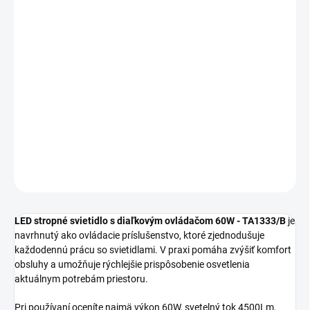
MOŽNOSTI
DORUČENIA
−
+
Pridať do košíka
LED stropné svietidlo s diaľkovým ovládačom 60W TA1333/B je
vhodný ako štýlové a funkčné riešenie do moderných aj klasických
interiérov.
DETAILNÉ INFORMÁCIE
OPÝTAŤ SA
STRÁŽIŤ
LED stropné svietidlo s diaľkovým ovládačom 60W - TA1333/B
je
navrhnutý ako ovládacie príslušenstvo, ktoré zjednodušuje
každodennú prácu so svietidlami. V praxi pomáha zvýšiť komfort
obsluhy a umožňuje rýchlejšie prispôsobenie osvetlenia
aktuálnym potrebám priestoru.
Pri používaní oceníte najmä výkon 60W, svetelný tok 4500Lm,