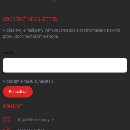
ODOBERAŤ NEWSLETTER
Vložte svoj e-mail a my Vám budeme zasielať informácie o nových
produktoch na našom e-shope.
EMAIL
Vložením e-mailu súhlasíte s
podmienkami ochrany osobných údajov
Prihlásiť sa
KONTAKT
info
@
elektroenergy.sk