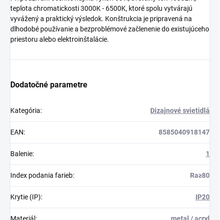
teplota chromatickosti 3000K - 6500K, ktoré spolu vytvárajú
vyvážený a praktický výsledok. Konštrukcia je pripravená na
dlhodobé používanie a bezproblémové začlenenie do existujúceho
priestoru alebo elektroinštalácie.
Dodatočné parametre
Kategória
:
Dizajnové svietidlá
EAN
:
8585040918147
Balenie
:
1
Index podania farieb
:
Ra≥80
Krytie (IP)
:
IP20
Materiál
:
metal / acryl