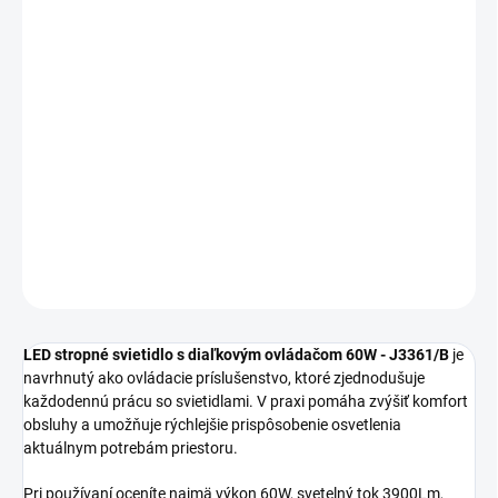
MOŽNOSTI
DORUČENIA
−
+
Pridať do košíka
LED stropné svietidlo s diaľkovým ovládačom 60W J3361/B je
vhodný na každodenné osvetlenie interiéru s dôrazom na vzhľad
aj praktickosť.
DETAILNÉ INFORMÁCIE
OPÝTAŤ SA
STRÁŽIŤ
LED stropné svietidlo s diaľkovým ovládačom 60W - J3361/B
je
navrhnutý ako ovládacie príslušenstvo, ktoré zjednodušuje
každodennú prácu so svietidlami. V praxi pomáha zvýšiť komfort
obsluhy a umožňuje rýchlejšie prispôsobenie osvetlenia
aktuálnym potrebám priestoru.
Pri používaní oceníte najmä výkon 60W, svetelný tok 3900Lm,