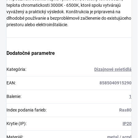
teplota chromatickosti 3000K - 6500K, ktoré spolu vytvárajú
vyvážený a praktický výsledok. Konštrukcia je pripravená na
dlhodobé používanie a bezproblémové začlenenie do existujúceho
priestoru alebo elektroinštalácie.
Dodatočné parametre
Kategória
:
Dizajnové svietidlá
EAN
:
8585040915290
Balenie
:
1
Index podania farieb
:
Ra≥80
Krytie (IP)
:
IP20
Materiál
:
metal / acryl