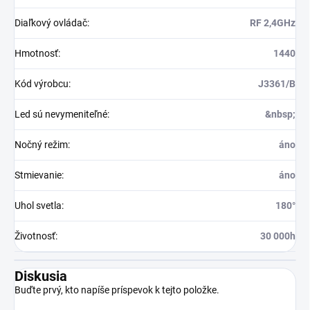
Diaľkový ovládač
:
RF 2,4GHz
Hmotnosť
:
1440
Kód výrobcu
:
J3361/B
Led sú nevymeniteľné
:
&nbsp;
Nočný režim
:
áno
Stmievanie
:
áno
Uhol svetla
:
180°
Životnosť
:
30 000h
Diskusia
Buďte prvý, kto napíše príspevok k tejto položke.