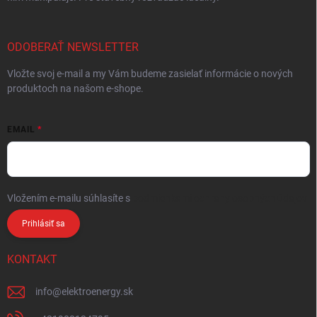
ODOBERAŤ NEWSLETTER
Vložte svoj e-mail a my Vám budeme zasielať informácie o nových
produktoch na našom e-shope.
EMAIL
Vložením e-mailu súhlasíte s
podmienkami ochrany osobných údajov
Prihlásiť sa
KONTAKT
info
@
elektroenergy.sk