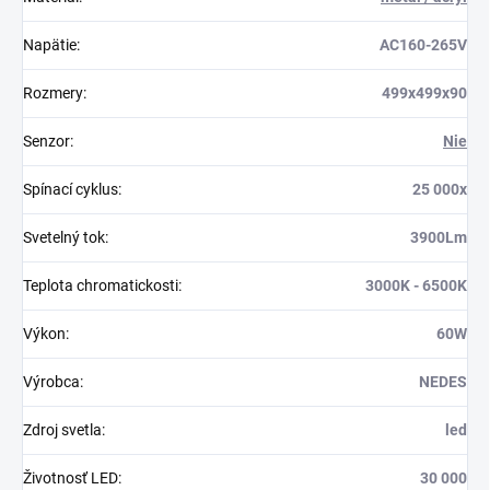
Napätie
:
AC160-265V
Rozmery
:
499x499x90
Senzor
:
Nie
Spínací cyklus
:
25 000x
Svetelný tok
:
3900Lm
Teplota chromatickosti
:
3000K - 6500K
Výkon
:
60W
Výrobca
:
NEDES
Zdroj svetla
:
led
Životnosť LED
:
30 000