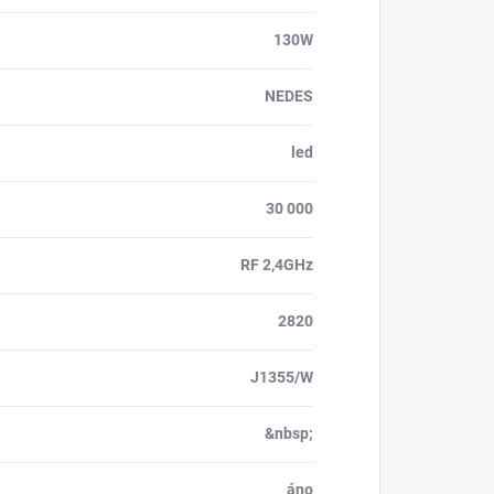
130W
NEDES
led
30 000
RF 2,4GHz
2820
J1355/W
&nbsp;
áno