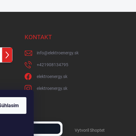
KONTAKT
info
@
elektroenergy.sk
Prihlásiť
sa
+421908134795
elektroenergy.sk
elektroenergy.sk
Súhlasím
Vytvoril Shoptet