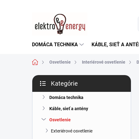
Prejsť
na
obsah
DOMÁCA TECHNIKA
KÁBLE, SIEŤ A ANT
Domov
Osvetlenie
Interiérové osvetlenie
D
B
Kategórie
o
Preskočiť
č
kategórie
n
Domáca technika
ý
Káble, sieť a antény
p
a
Osvetlenie
n
Exteriérové osvetlenie
e