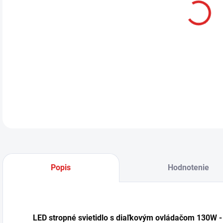
LED
J13
dôr
DETA
Popis
Hodnotenie
LED stropné svietidlo s diaľkovým ovládačom 130W 