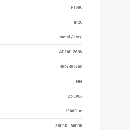
Ra≥80
IP20
metal / acryl
AC160-265V
480x480x60
Nie
25 000x
10000Lm
3000K - 6500K