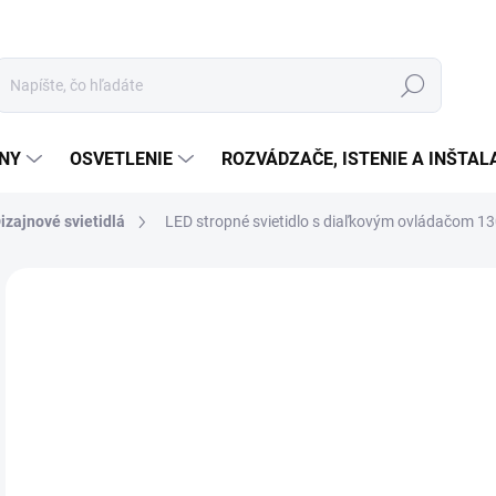
Hľadať
ÉNY
OSVETLENIE
ROZVÁDZAČE, ISTENIE A INŠTA
izajnové svietidlá
LED stropné svietidlo s diaľkovým ovládačom 
Neohodnotené
Podrobnosti hodnotenia
ZNAČKA:
NEDES
€
€13
Jedn
NA
cena
MOŽ
DOR