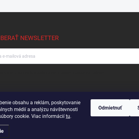
BERAŤ NEWSLETTER
m e-mailu súhlasíte s
podmienkami ochrany osobných údajov
benie obsahu a reklám, poskytovanie
Odmietnuť
álnych médií a analýzu návštevnosti
Podmienky ochrany osobných údajov
Kontakty
Obchodné podmienky
úbory cookie. Viac informácií
tu
.
ie
🛒
Bulk objednávanie
.
Upraviť nastavenie cookies