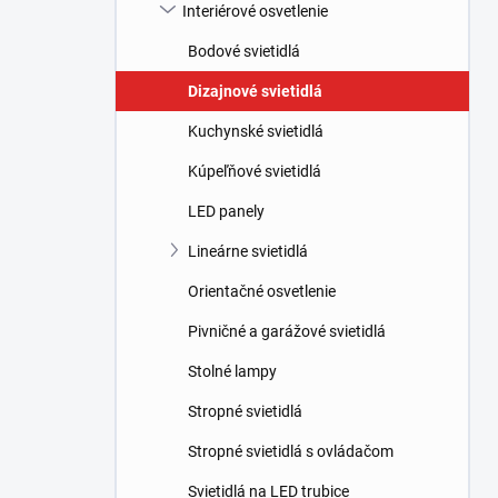
l
Interiérové osvetlenie
Bodové svietidlá
Dizajnové svietidlá
Kuchynské svietidlá
Kúpeľňové svietidlá
LED panely
Lineárne svietidlá
Orientačné osvetlenie
Pivničné a garážové svietidlá
Stolné lampy
Stropné svietidlá
Stropné svietidlá s ovládačom
Svietidlá na LED trubice