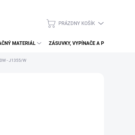
PRÁZDNY KOŠÍK
NÁKUPNÝ
KOŠÍK
LAČNÝ MATERIÁL
ZÁSUVKY, VYPÍNAČE A PRIPOJENIE
130W - J1355/W
162,50
2,11 bez DPH
otková
 DOTAZ
:
NOSTI
UČENIA