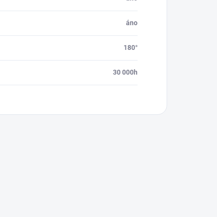
áno
180°
30 000h