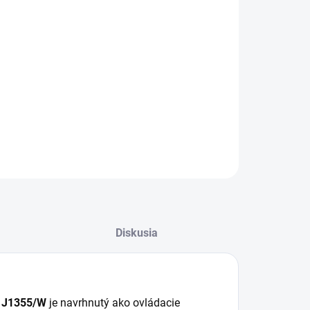
−
+
Pridať do košíka
 stropné svietidlo s diaľkovým ovládačom 130W
55/W sa hodí na každodenné osvetlenie interiéru s
azom na vzhľad aj praktickosť.
ILNÉ INFORMÁCIE
OPÝTAŤ SA
STRÁŽIŤ
Diskusia
- J1355/W
je navrhnutý ako ovládacie