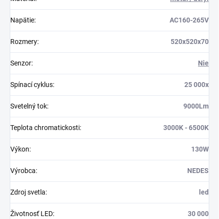
Napätie
:
AC160-265V
Rozmery
:
520x520x70
Senzor
:
Nie
Spínací cyklus
:
25 000x
Svetelný tok
:
9000Lm
Teplota chromatickosti
:
3000K - 6500K
Výkon
:
130W
Výrobca
:
NEDES
Zdroj svetla
:
led
Životnosť LED
:
30 000