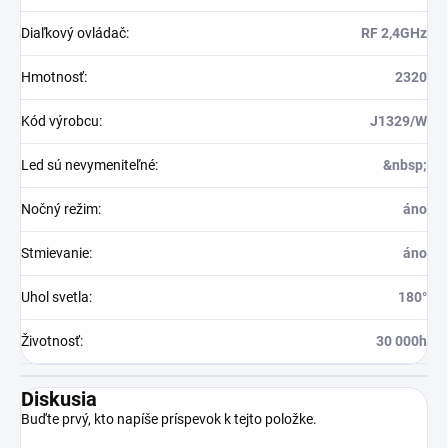
Diaľkový ovládač
:
RF 2,4GHz
Hmotnosť
:
2320
Kód výrobcu
:
J1329/W
Led sú nevymeniteľné
:
&nbsp;
Nočný režim
:
áno
Stmievanie
:
áno
Uhol svetla
:
180°
Životnosť
:
30 000h
Diskusia
Buďte prvý, kto napíše príspevok k tejto položke.