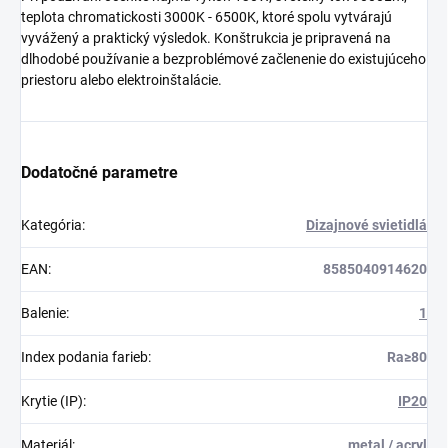
teplota chromatickosti 3000K - 6500K, ktoré spolu vytvárajú
vyvážený a praktický výsledok. Konštrukcia je pripravená na
dlhodobé používanie a bezproblémové začlenenie do existujúceho
priestoru alebo elektroinštalácie.
Dodatočné parametre
Kategória
:
Dizajnové svietidlá
EAN
:
8585040914620
Balenie
:
1
Index podania farieb
:
Ra≥80
Krytie (IP)
:
IP20
Materiál
:
metal / acryl