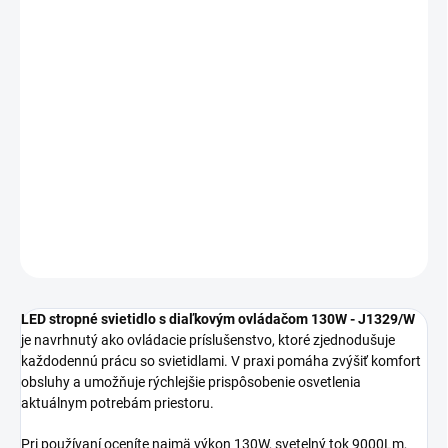
MOŽNOSTI
DORUČENIA
−
+
Pridať do košíka
LED stropné svietidlo s diaľkovým ovládačom 130W J1329/W sa
hodí ako štýlové a funkčné riešenie do moderných aj klasických
interiérov.
DETAILNÉ INFORMÁCIE
OPÝTAŤ SA
STRÁŽIŤ
LED stropné svietidlo s diaľkovým ovládačom 130W - J1329/W
je navrhnutý ako ovládacie príslušenstvo, ktoré zjednodušuje
každodennú prácu so svietidlami. V praxi pomáha zvýšiť komfort
obsluhy a umožňuje rýchlejšie prispôsobenie osvetlenia
aktuálnym potrebám priestoru.
Pri používaní oceníte najmä výkon 130W, svetelný tok 9000Lm,