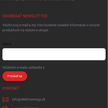
ODOBERAŤ NEWSLETTER
Vložte svoj e-mail a my Vám budeme zasielať informácie o nových
produktoch na našom e-shope.
EMAIL
Vložením e-mailu súhlasíte s
podmienkami ochrany osobných údajov
Prihlásiť sa
KONTAKT
info
@
elektroenergy.sk