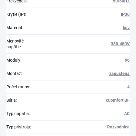
Frekvencia
:
50/60HZ
Krytie (IP)
:
IP30
Materiál
:
kov
Menovité
380-450V
napätie
:
Moduly
:
96
Montáž
:
zapustená
Počet radov
:
4
Séria
:
xComfort BF
Typ napätia
:
AC
Typ prístroja
:
Rozvodnica