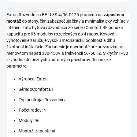
Eaton Rozvodnica BF-U-3S-4/96-D125 je určená na
zapustenú
montáž
do steny, čím zabezpečuje čistý a minimalistický vzhľad v
interiéri. Táto bytová rozvodnica zo série xComfort BF ponúka
kapacitu pre 96 modulov rozdelených do 4 radov. Kovové
vyhotovenie zaručuje vysokú mechanickú odolnosť a dlhú
životnosť inštalácie. Zariadenie je navrhnuté pre prevádzku pri
menovitom napätí 380-450V a frekvencii 50/60HZ. S krytím IP30
je vhodná do bežných vnútorných priestorov. Technické
parametre:
Výrobca: Eaton
Séria: xComfort BF
Typ prístroja: Rozvodnica
Počet radov: 4
Moduly: 96
Montáž: zapustená