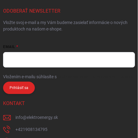
ODOBERAŤ NEWSLETTER
Vložte svoj e-mail a my Vám budeme zasielať informácie o nových
produktoch na našom e-shope.
EMAIL
Vložením e-mailu súhlasíte s
podmienkami ochrany osobných údajov
Prihlásiť sa
KONTAKT
info
@
elektroenergy.sk
+421908134795