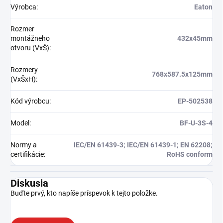
Výrobca
:
Eaton
Rozmer
montážneho
432x45mm
otvoru (VxŠ)
:
Rozmery
768x587.5x125mm
(VxŠxH)
:
Kód výrobcu
:
EP-502538
Model
:
BF-U-3S-4
Normy a
IEC/EN 61439-3; IEC/EN 61439-1; EN 62208;
certifikácie
:
RoHS conform
Diskusia
Buďte prvý, kto napíše príspevok k tejto položke.