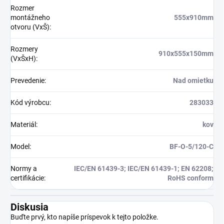
Rozmer
montážneho
555x910mm
otvoru (VxŠ)
:
Rozmery
910x555x150mm
(VxŠxH)
:
Prevedenie
:
Nad omietku
Kód výrobcu
:
283033
Materiál
:
kov
Model
:
BF-O-5/120-C
Normy a
IEC/EN 61439-3; IEC/EN 61439-1; EN 62208;
certifikácie
:
RoHS conform
Diskusia
Buďte prvý, kto napíše príspevok k tejto položke.