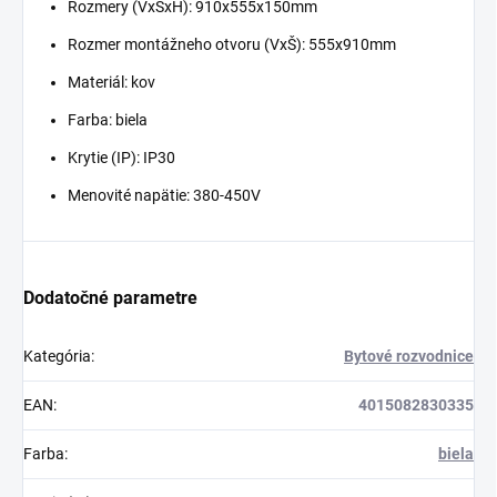
Rozmery (VxŠxH): 910x555x150mm
Rozmer montážneho otvoru (VxŠ): 555x910mm
Materiál: kov
Farba: biela
Krytie (IP): IP30
Menovité napätie: 380-450V
Dodatočné parametre
Kategória
:
Bytové rozvodnice
EAN
:
4015082830335
Farba
:
biela