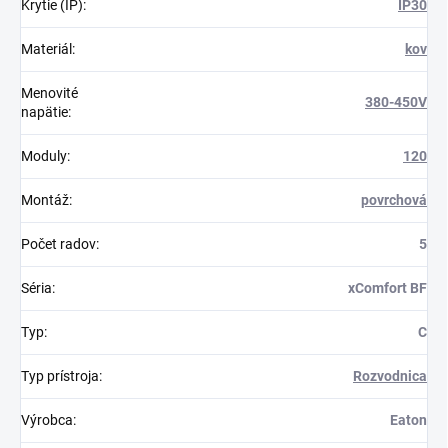
Krytie (IP)
:
IP30
Materiál
:
kov
Menovité
380-450V
napätie
:
Moduly
:
120
Montáž
:
povrchová
Počet radov
:
5
Séria
:
xComfort BF
Typ
:
C
Typ prístroja
:
Rozvodnica
Výrobca
:
Eaton