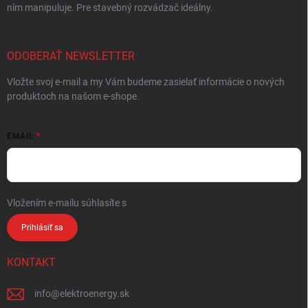
ním manipuluje. Pre stavebný rozvádzač ideálny.
ODOBERAŤ NEWSLETTER
Vložte svoj e-mail a my Vám budeme zasielať informácie o nových
produktoch na našom e-shope.
EMAIL
Vložením e-mailu súhlasíte s
podmienkami ochrany osobných údajov
Prihlásiť sa
KONTAKT
info
@
elektroenergy.sk