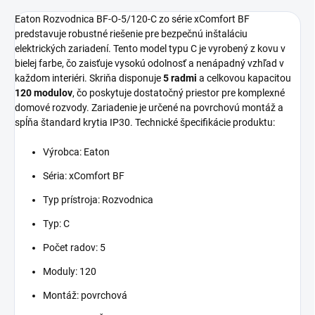
Eaton Rozvodnica BF-O-5/120-C zo série xComfort BF
predstavuje robustné riešenie pre bezpečnú inštaláciu
elektrických zariadení. Tento model typu C je vyrobený z kovu v
bielej farbe, čo zaisťuje vysokú odolnosť a nenápadný vzhľad v
každom interiéri. Skriňa disponuje
5 radmi
a celkovou kapacitou
120 modulov
, čo poskytuje dostatočný priestor pre komplexné
domové rozvody. Zariadenie je určené na povrchovú montáž a
spĺňa štandard krytia IP30. Technické špecifikácie produktu:
Výrobca: Eaton
Séria: xComfort BF
Typ prístroja: Rozvodnica
Typ: C
Počet radov: 5
Moduly: 120
Montáž: povrchová