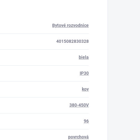
Bytové rozvodnice
4015082830328
biela
IP30
kov
380-450V
96
povrchová