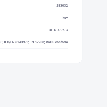
283032
kov
BF-O-4/96-C
-3; IEC/EN 61439-1; EN 62208; RoHS conform