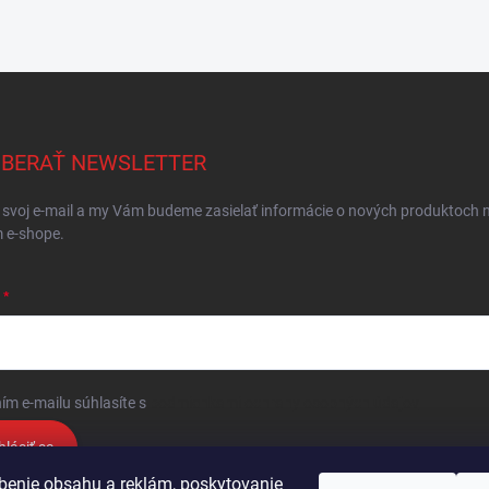
BERAŤ NEWSLETTER
 svoj e-mail a my Vám budeme zasielať informácie o nových produktoch 
 e-shope.
ím e-mailu súhlasíte s
podmienkami ochrany osobných údajov
hlásiť sa
benie obsahu a reklám, poskytovanie