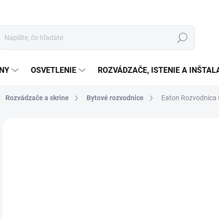
Hľadať
ÉNY
OSVETLENIE
ROZVÁDZAČE, ISTENIE A INŠTA
Rozvádzače a skrine
Bytové rozvodnice
Eaton Rozvodnica 
Neohodnotené
Podrobnosti hodnotenia
ZNAČKA:
EATON
€
€20
Jedn
NA
cena
MOŽ
DOR