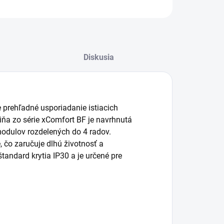
OPÝTAŤ SA
STRÁŽIŤ
Diskusia
 prehľadné usporiadanie istiacich
iňa zo série xComfort BF je navrhnutá
odulov rozdelených do 4 radov.
, čo zaručuje dlhú životnosť a
štandard krytia IP30 a je určené pre