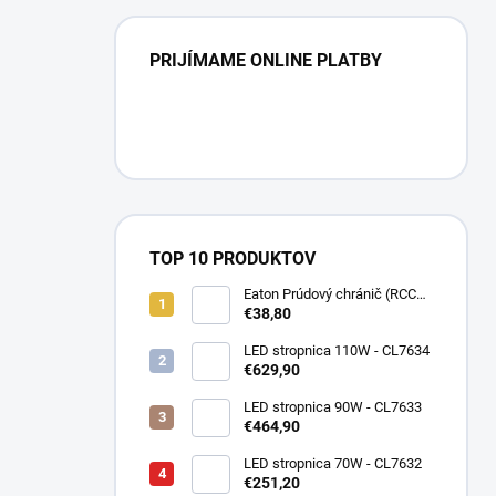
PRIJÍMAME ONLINE PLATBY
TOP 10 PRODUKTOV
Eaton Prúdový chránič (RCCB)
PF7-25/2/003-DE 2P, 25A,
€38,80
30mA, Typ AC, 10kA, IP20
263577
LED stropnica 110W - CL7634
€629,90
LED stropnica 90W - CL7633
€464,90
LED stropnica 70W - CL7632
€251,20