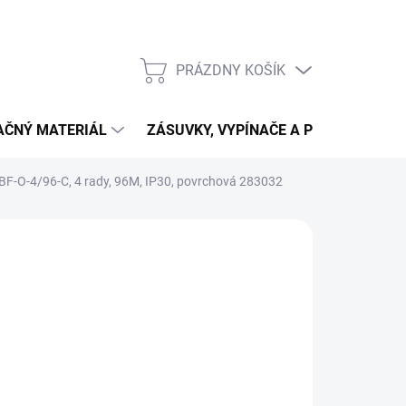
PRÁZDNY KOŠÍK
NÁKUPNÝ
KOŠÍK
LAČNÝ MATERIÁL
ZÁSUVKY, VYPÍNAČE A PRIPOJENIE
BF-O-4/96-C, 4 rady, 96M, IP30, povrchová 283032
257,55
9,39 bez DPH
otková
 DOTAZ
(6 KS)
:
NOSTI
UČENIA