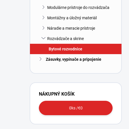
l
Modulárne prístroje do rozvádzača
Montážny a úložný materiál
Náradie a meracie prístroje
Rozvádzače a skrine
Bytové rozvodnice
Zásuvky, vypínače a pripojenie
NÁKUPNÝ KOŠÍK
0
ks /
€0