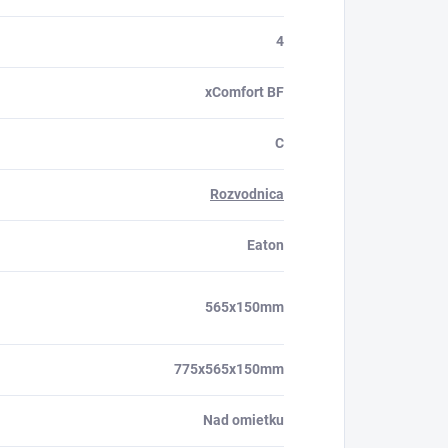
4
xComfort BF
C
Rozvodnica
Eaton
565x150mm
775x565x150mm
Nad omietku