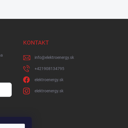
KONTAKT
na
info
@
elektroenergy.sk
+421908134795
elektroenergy.sk
elektroenergy.sk