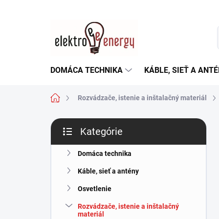
Prejsť
na
obsah
DOMÁCA TECHNIKA
KÁBLE, SIEŤ A ANT
Domov
Rozvádzače, istenie a inštalačný materiál
B
Kategórie
o
Preskočiť
č
kategórie
n
Domáca technika
ý
Káble, sieť a antény
p
a
Osvetlenie
n
Rozvádzače, istenie a inštalačný
e
materiál