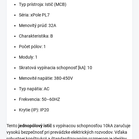
Typ prístroja: Istič (MCB)
Séria: xPole PL7
Menovitý prúd: 32A
Charakteristika: B
Počet pólov: 1
Moduly: 1
Skratová vypínacia schopnosť [kA]: 10
Menovité napätie: 380-450V
Typ napätia: AC
Frekvencia: 50–60HZ
Krytie (IP): IP20
Tento
jednopólový istič
s vypínacou schopnosťou 10kA zaručuje
vysokú bezpečnosť pri prevádzke elektrických rozvodov. Vďaka
robustnej konštrukcii a štandardizovaným rozmerom je ideálny