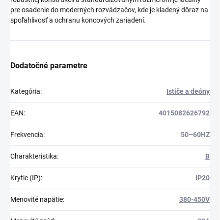
pre osadenie do moderných rozvádzačov, kde je kladený dôraz na
spoľahlivosť a ochranu koncových zariadení.
Dodatočné parametre
Kategória
:
Ističe a deóny
EAN
:
4015082626792
Frekvencia
:
50–60HZ
Charakteristika
:
B
Krytie (IP)
:
IP20
Menovité napätie
:
380-450V