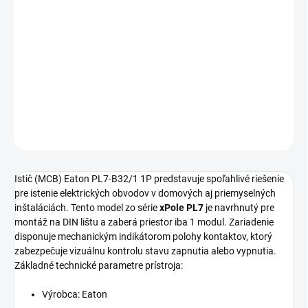
Tento
typ prístroja: Istič (MCB) Eaton
zo série xPole PL7 s
menovitým prúdom 32A
a charakteristikou B zaisťuje spoľahlivú
ochranu elektrických obvodov. Zariadenie disponuje 1 modulom, 1
pólom, krytím IP20, frekvenciou 50–60HZ, napätím 380-450V a
skratovou vypínacou schopnosťou 10kA (AC).
DETAILNÉ INFORMÁCIE
OPÝTAŤ SA
STRÁŽIŤ
Istič (MCB) Eaton PL7-B32/1 1P predstavuje spoľahlivé riešenie
pre istenie elektrických obvodov v domových aj priemyselných
inštaláciách. Tento model zo série
xPole PL7
je navrhnutý pre
montáž na DIN lištu a zaberá priestor iba 1 modul. Zariadenie
disponuje mechanickým indikátorom polohy kontaktov, ktorý
zabezpečuje vizuálnu kontrolu stavu zapnutia alebo vypnutia.
Základné technické parametre prístroja:
Výrobca: Eaton