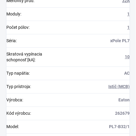
Menovitý prúd
:
32A
Moduly
:
1
Počet pólov
:
1
Séria
:
xPole PL7
Skratová vypínacia
10
schopnosť [kA]
:
Typ napätia
:
AC
Typ prístroja
:
Istič (MCB)
Výrobca
:
Eaton
Kód výrobcu
:
262679
Model
:
PL7-B32/1