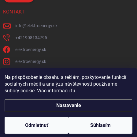
KONTAKT
info
@
elektroenergy.sk
+421908134795
elektroenergy.sk
elektroenergy.sk
Na prispôsobenie obsahu a reklám, poskytovanie funkcií
sociálnych médií a analýzu návštevnosti používame
Podmienky ochrany osobných údajov
Kontakty
súbory cookie. Viac informácií
tu
.
Obchodné podmienky
Nastavenie
Copyright 2026
Elektroenergy
. Všetky práva vyhradené.
Upraviť nastavenie
cookies
Odmietnuť
Súhlasím
🛒
Bulk objednávanie
Vytvoril Shoptet