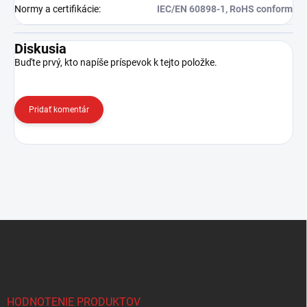
Normy a certifikácie
:
IEC/EN 60898-1, RoHS conform
Diskusia
Buďte prvý, kto napíše príspevok k tejto položke.
Pridať komentár
Z
á
p
ä
t
i
HODNOTENIE PRODUKTOV