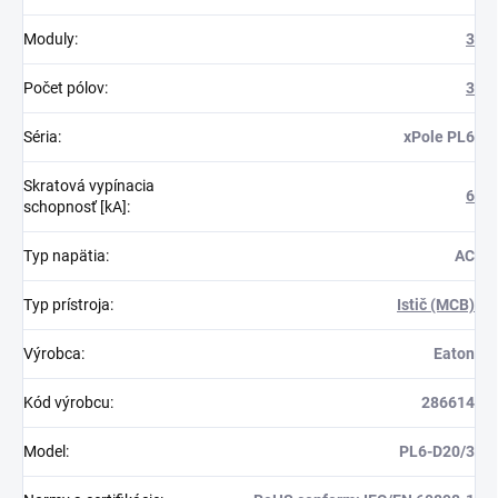
Moduly
:
3
Počet pólov
:
3
Séria
:
xPole PL6
Skratová vypínacia
6
schopnosť [kA]
:
Typ napätia
:
AC
Typ prístroja
:
Istič (MCB)
Výrobca
:
Eaton
Kód výrobcu
:
286614
Model
:
PL6-D20/3