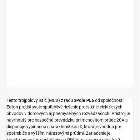
Tento
trojpólový istič (MCB) Eaton xPole PL6
je určený na
spoľahlivú ochranu elektrických obvodov so
skratovou vypínacou
schopnosťou 6 kA
.
Technické parametre: Výrobca: Eaton, Typ prístroja: Istič (MCB),
Séria: xPole PL6, Počet pólov: 3, Moduly: 3, Menovitý prúd: 20A,
Charakteristika: D, Menovité napätie: 380-450V, Typ napätia: AC,
Frekvencia: 50/60HZ, Krytie (IP): IP20.
DETAILNÉ INFORMÁCIE
OPÝTAŤ SA
STRÁŽIŤ
Tento trojpólový istič (MCB) z radu
xPole PL6
od spoločnosti
Eaton predstavuje spoľahlivé riešenie pre istenie elektrických
obvodov v domových aj priemyselných rozvádzačoch. Prístroj je
navrhnutý pre bezpečnú prevádzku pri menovitom prúde 20A a
disponuje vypínacou charakteristikou D, ktorá je vhodná pre
spotrebiče s vyššími nárazovými prúdmi. Zariadenie je
konštruované pre inštaláciu na DIN lištu a zaberá priestor 3