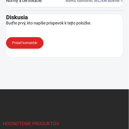
Normy a certifikácie
:
RoHS conform; IEC/EN 60898-1
Diskusia
Buďte prvý, kto napíše príspevok k tejto položke.
Pridať komentár
Z
á
p
ä
t
i
HODNOTENIE PRODUKTOV