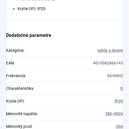
Krytie (IP): IP20
Dodatočné parametre
Kategória
:
Ističe a deóny
EAN
:
4015082866143
Frekvencia
:
50/60HZ
Charakteristika
:
D
Krytie (IP)
:
IP20
Menovité napätie
:
380-450V
Menovitý prúd
:
20A