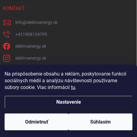
KONTAKT
info
@
elektroenergy.sk
+421908134795
elektroenergy.sk
elektroenergy.sk
Na prispôsobenie obsahu a reklám, poskytovanie funkcií
sociálnych médií a analýzu návštevnosti používame
Podmienky ochrany osobných údajov
Kontakty
súbory cookie. Viac informácií
tu
.
Obchodné podmienky
Nastavenie
Copyright 2026
Elektroenergy
. Všetky práva vyhradené.
Upraviť nastavenie
cookies
Odmietnuť
Súhlasím
🛒
Bulk objednávanie
Vytvoril Shoptet