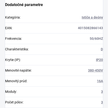
Dodatočné parametre
Kategória
:
Ističe a deóny
EAN
:
4015082866143
Frekvencia
:
50/60HZ
Charakteristika
:
D
Krytie (IP)
:
IP20
Menovité napätie
:
380-450V
Menovitý prúd
:
16A
Moduly
:
3
Počet pólov
:
3