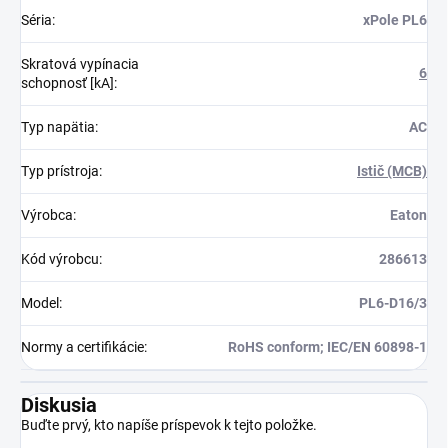
Séria
:
xPole PL6
Skratová vypínacia
6
schopnosť [kA]
:
Typ napätia
:
AC
Typ prístroja
:
Istič (MCB)
Výrobca
:
Eaton
Kód výrobcu
:
286613
Model
:
PL6-D16/3
Normy a certifikácie
:
RoHS conform; IEC/EN 60898-1
Diskusia
Buďte prvý, kto napíše príspevok k tejto položke.