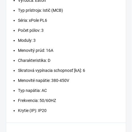
Výrobca: Eaton
Typ prístroja: Istič (MCB)
Séria: xPole PL6
Počet pólov: 3
Moduly: 3
Menovitý prúd: 16A
Charakteristika: D
Skratová vypínacia schopnosť [kA]: 6
Menovité napätie: 380-450V
Typ napätia: AC
Frekvencia: 50/60HZ
Krytie (IP): IP20