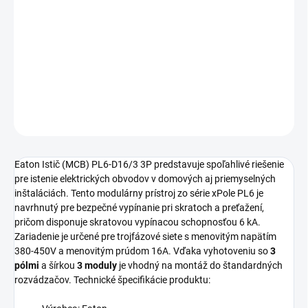
Istič Eaton xPole PL6
je spoľahlivý 3-pólový modulárny prístroj s
charakteristikou D, určený pre menovitý prúd 16A a menovité
napätie 380-450V. Disponuje krytím IP20, skratovou vypínacou
schopnosťou 6kA a frekvenciou 50/60HZ pri AC napätí.
DETAILNÉ INFORMÁCIE
OPÝTAŤ SA
STRÁŽIŤ
Eaton Istič (MCB) PL6-D16/3 3P predstavuje spoľahlivé riešenie
pre istenie elektrických obvodov v domových aj priemyselných
inštaláciách. Tento modulárny prístroj zo série xPole PL6 je
navrhnutý pre bezpečné vypínanie pri skratoch a preťažení,
pričom disponuje skratovou vypínacou schopnosťou 6 kA.
Zariadenie je určené pre trojfázové siete s menovitým napätím
380-450V a menovitým prúdom 16A. Vďaka vyhotoveniu so
3
pólmi
a šírkou
3 moduly
je vhodný na montáž do štandardných
rozvádzačov. Technické špecifikácie produktu: