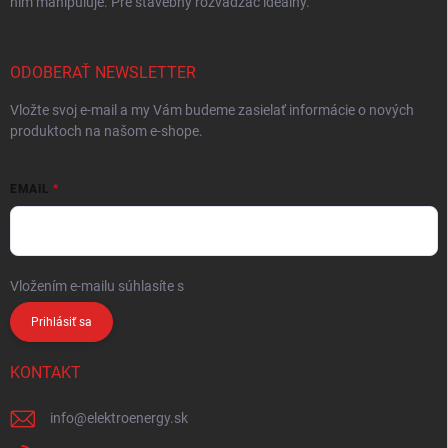
ním manipuluje. Pre stavebný rozvádzač ideálny.
ODOBERAŤ NEWSLETTER
Vložte svoj e-mail a my Vám budeme zasielať informácie o nových
produktoch na našom e-shope.
EMAIL
Vložením e-mailu súhlasíte s
podmienkami ochrany osobných údajov
Prihlásiť sa
KONTAKT
info
@
elektroenergy.sk