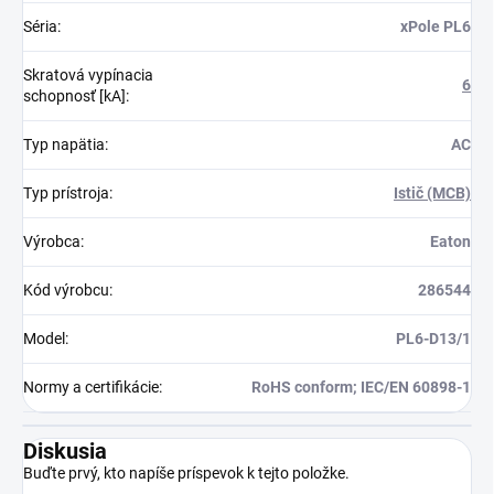
Séria
:
xPole PL6
Skratová vypínacia
6
schopnosť [kA]
:
Typ napätia
:
AC
Typ prístroja
:
Istič (MCB)
Výrobca
:
Eaton
Kód výrobcu
:
286544
Model
:
PL6-D13/1
Normy a certifikácie
:
RoHS conform; IEC/EN 60898-1
Diskusia
Buďte prvý, kto napíše príspevok k tejto položke.