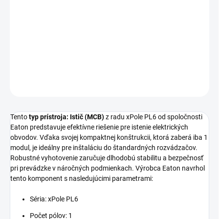
Istič
Eaton série xPole PL6
s charakteristikou D a menovitým
prúdom 13A je určený pre spoľahlivé istenie elektrických obvodov.
Tento 1-pólový prístroj disponuje skratovou vypínacou
schopnosťou 6kA.
DETAILNÉ INFORMÁCIE
OPÝTAŤ SA
STRÁŽIŤ
Tento
typ prístroja: Istič (MCB)
z radu xPole PL6 od spoločnosti
Eaton predstavuje efektívne riešenie pre istenie elektrických
obvodov. Vďaka svojej kompaktnej konštrukcii, ktorá zaberá iba 1
modul, je ideálny pre inštaláciu do štandardných rozvádzačov.
Robustné vyhotovenie zaručuje dlhodobú stabilitu a bezpečnosť
pri prevádzke v náročných podmienkach. Výrobca Eaton navrhol
tento komponent s nasledujúcimi parametrami:
Séria: xPole PL6
Počet pólov: 1