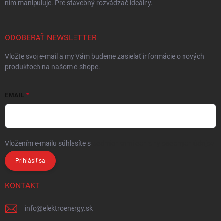
ním manipuluje. Pre stavebný rozvádzač ideálny.
ODOBERAŤ NEWSLETTER
Vložte svoj e-mail a my Vám budeme zasielať informácie o nových
produktoch na našom e-shope.
EMAIL
Vložením e-mailu súhlasíte s
podmienkami ochrany osobných údajov
Prihlásiť sa
KONTAKT
info
@
elektroenergy.sk