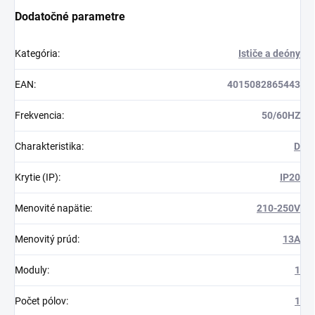
Dodatočné parametre
Kategória
:
Ističe a deóny
EAN
:
4015082865443
Frekvencia
:
50/60HZ
Charakteristika
:
D
Krytie (IP)
:
IP20
Menovité napätie
:
210-250V
Menovitý prúd
:
13A
Moduly
:
1
Počet pólov
:
1