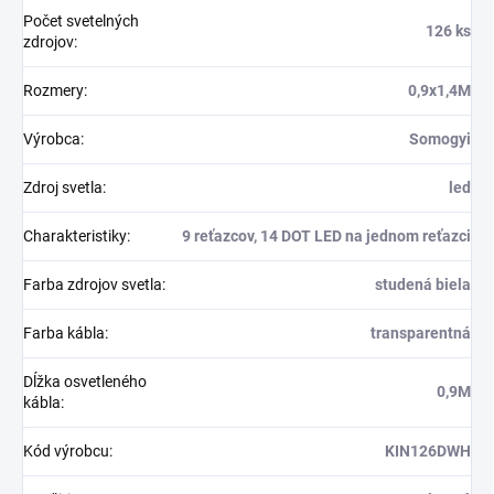
Počet svetelných
126 ks
zdrojov
:
Rozmery
:
0,9x1,4M
Výrobca
:
Somogyi
Zdroj svetla
:
led
Charakteristiky
:
9 reťazcov, 14 DOT LED na jednom reťazci
Farba zdrojov svetla
:
studená biela
Farba kábla
:
transparentná
Dĺžka osvetleného
0,9M
kábla
:
Kód výrobcu
:
KIN126DWH