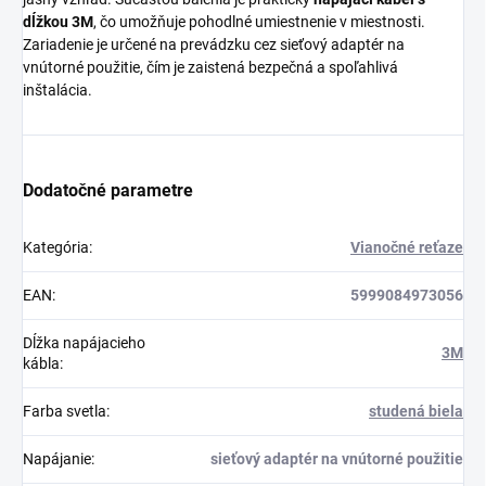
dĺžkou 3M
, čo umožňuje pohodlné umiestnenie v miestnosti.
Zariadenie je určené na prevádzku cez sieťový adaptér na
vnútorné použitie, čím je zaistená bezpečná a spoľahlivá
inštalácia.
Dodatočné parametre
Kategória
:
Vianočné reťaze
EAN
:
5999084973056
Dĺžka napájacieho
3M
kábla
:
Farba svetla
:
studená biela
Napájanie
:
sieťový adaptér na vnútorné použitie