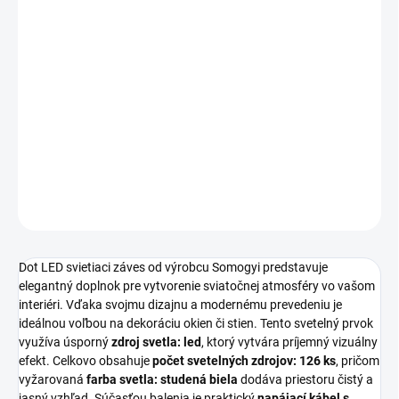
MOŽNOSTI
DORUČENIA
Dot LED svietiaci záves od výrobcu
Somogyi
s rozmermi 0,9x1,4M
vytvorí v interiéri príjemnú atmosféru vďaka 126 ks svetelných
zdrojov typu LED. Produkt s farbou svetla studená biela využíva
napájanie cez sieťový adaptér na vnútorné použitie a dĺžka
napájacieho kábla je 3M.
DETAILNÉ INFORMÁCIE
OPÝTAŤ SA
STRÁŽIŤ
Dot LED svietiaci záves od výrobcu Somogyi predstavuje
elegantný doplnok pre vytvorenie sviatočnej atmosféry vo vašom
interiéri. Vďaka svojmu dizajnu a modernému prevedeniu je
ideálnou voľbou na dekoráciu okien či stien. Tento svetelný prvok
využíva úsporný
zdroj svetla: led
, ktorý vytvára príjemný vizuálny
efekt. Celkovo obsahuje
počet svetelných zdrojov: 126 ks
, pričom
vyžarovaná
farba svetla: studená biela
dodáva priestoru čistý a
jasný vzhľad. Súčasťou balenia je praktický
napájací kábel s