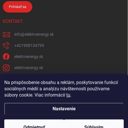
Prihlásiť sa
KONTAKT
info
@
elektroenergy.sk
+421908134795
elektroenergy.sk
elektroenergy.sk
Na prispôsobenie obsahu a reklám, poskytovanie funkcií
sociálnych médií a analýzu návštevnosti používame
Podmienky ochrany osobných údajov
Kontakty
súbory cookie. Viac informácií
tu
.
Obchodné podmienky
Nastavenie
Copyright 2026
Elektroenergy
. Všetky práva vyhradené.
Upraviť nastavenie
cookies
Odmietnuť
Súhlasím