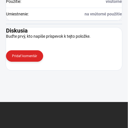
Použitie
:
vnútorné
Umiestnenie
:
na vnútorné použitie
Diskusia
Buďte prvý, kto napíše príspevok k tejto položke.
Pridať komentár
Z
á
p
ä