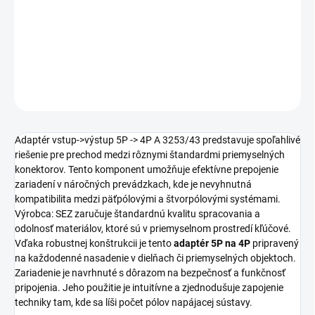
Tento
adaptér 5P na 4P
od spoločnosti
Výrobca: SEZ
umožňuje
spoľahlivé prepojenie priemyselných elektrických rozvodov.
Zaisťuje bezpečnú konverziu medzi štandardmi pripojenia.
DETAILNÉ INFORMÁCIE
OPÝTAŤ SA
STRÁŽIŤ
Adaptér vstup->výstup 5P -> 4P A 3253/43 predstavuje spoľahlivé
riešenie pre prechod medzi rôznymi štandardmi priemyselných
konektorov. Tento komponent umožňuje efektívne prepojenie
zariadení v náročných prevádzkach, kde je nevyhnutná
kompatibilita medzi päťpólovými a štvorpólovými systémami.
Výrobca: SEZ zaručuje štandardnú kvalitu spracovania a
odolnosť materiálov, ktoré sú v priemyselnom prostredí kľúčové.
Vďaka robustnej konštrukcii je tento
adaptér 5P na 4P
pripravený
na každodenné nasadenie v dielňach či priemyselných objektoch.
Zariadenie je navrhnuté s dôrazom na bezpečnosť a funkčnosť
pripojenia. Jeho použitie je intuitívne a zjednodušuje zapojenie
techniky tam, kde sa líši počet pólov napájacej sústavy.