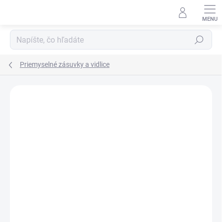
Prejsť
na
obsah
Hľadať
Priemyselné zásuvky a vidlice
Podrobnosti hodnotenia
Neohodnotené
ZNAČKA:
SEZ