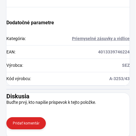
Dodatočné parametre
Kategória
:
Priemyselné zásuvky a vidlice
EAN
:
4013339746224
Výrobca
:
SEZ
Kód výrobcu
:
A-3253/43
Diskusia
Buďte prvý, kto napíše príspevok k tejto položke.
Pridať komentár