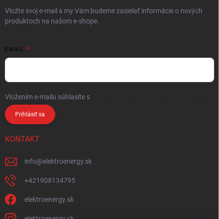
Vložte svoj e-mail a my Vám budeme zasielať informácie o nových
produktoch na našom e-shope.
EMAIL
Vložením e-mailu súhlasíte s
podmienkami ochrany osobných údajov
Prihlásiť sa
KONTAKT
info
@
elektroenergy.sk
+421908134795
elektroenergy.sk
elektroenergy.sk