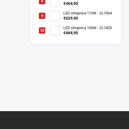
€464,90
LED stropnica 115W - CL7434
€629,90
LED stropnica 100W - CL7433
€464,90
Z
á
p