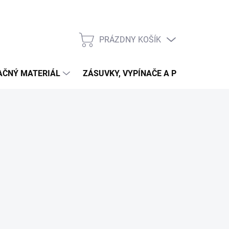
PRÁZDNY KOŠÍK
NÁKUPNÝ
KOŠÍK
LAČNÝ MATERIÁL
ZÁSUVKY, VYPÍNAČE A PRIPOJENIE