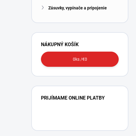
l
Zásuvky, vypínače a pripojenie
NÁKUPNÝ KOŠÍK
0
ks /
€0
PRIJÍMAME ONLINE PLATBY