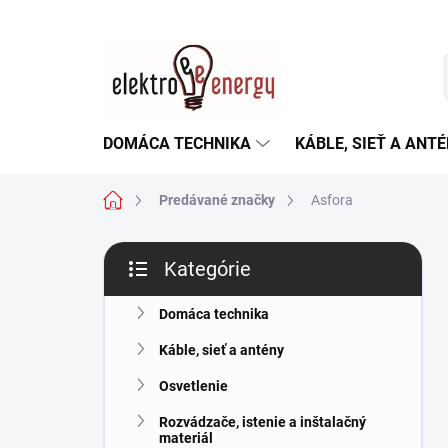
Prejsť
na
obsah
DOMÁCA TECHNIKA
KÁBLE, SIEŤ A ANT
Domov
Predávané značky
Asfora
B
Kategórie
o
Preskočiť
č
kategórie
n
Domáca technika
ý
Káble, sieť a antény
p
a
Osvetlenie
n
Rozvádzače, istenie a inštalačný
e
materiál