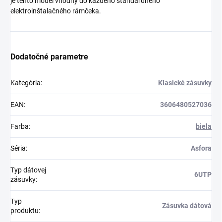
je tento model vhodný do každého štandardného
elektroinštalačného rámčeka.
Dodatočné parametre
Kategória
:
Klasické zásuvky
EAN
:
3606480527036
Farba
:
biela
Séria
:
Asfora
Typ dátovej
6UTP
zásuvky
:
Typ
Zásuvka dátová
produktu
: