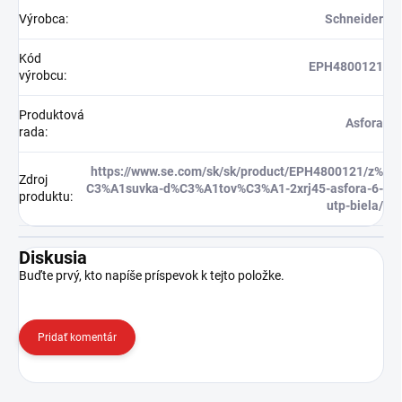
Výrobca
:
Schneider
Kód
EPH4800121
výrobcu
:
Produktová
Asfora
rada
:
https://www.se.com/sk/sk/product/EPH4800121/z%
Zdroj
C3%A1suvka-d%C3%A1tov%C3%A1-2xrj45-asfora-6-
produktu
:
utp-biela/
Diskusia
Buďte prvý, kto napíše príspevok k tejto položke.
Pridať komentár