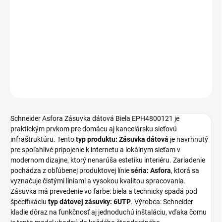
Schneider Asfora
je dátová zásuvka v prevedení
6UTP
, ktorá
vďaka svojej
bielej
farbe elegantne zapadne do každého interiéru.
Tento typ produktu od výrobcu Schneider zaručuje spoľahlivé
sieťové pripojenie.
DETAILNÉ INFORMÁCIE
OPÝTAŤ SA
STRÁŽIŤ
Schneider Asfora Zásuvka dátová Biela EPH4800121 je
praktickým prvkom pre domácu aj kancelársku sieťovú
infraštruktúru. Tento
typ produktu: Zásuvka dátová
je navrhnutý
pre spoľahlivé pripojenie k internetu a lokálnym sieťam v
modernom dizajne, ktorý nenarúša estetiku interiéru. Zariadenie
pochádza z obľúbenej produktovej línie
séria: Asfora
, ktorá sa
vyznačuje čistými líniami a vysokou kvalitou spracovania.
Zásuvka má prevedenie vo farbe: biela a technicky spadá pod
špecifikáciu
typ dátovej zásuvky: 6UTP
. Výrobca: Schneider
kladie dôraz na funkčnosť aj jednoduchú inštaláciu, vďaka čomu