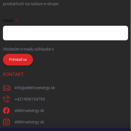
produktoch na našom e-shope.
EMAIL
Vložením e-mailu súhlasíte s
podmienkami ochrany osobných údajov
Prihlásiť sa
KONTAKT
info
@
elektroenergy.sk
+421908134795
elektroenergy.sk
elektroenergy.sk