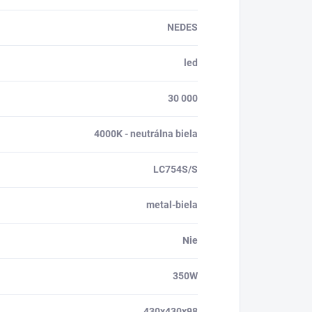
NEDES
led
30 000
4000K - neutrálna biela
LC754S/S
metal-biela
Nie
350W
430x430x98