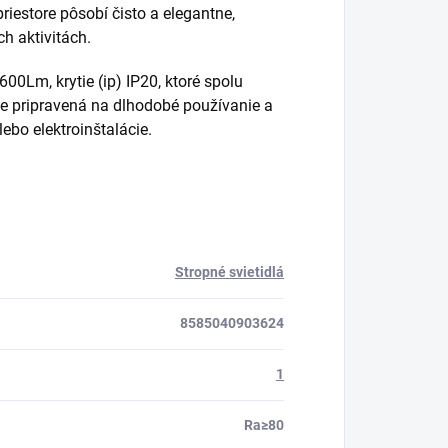
 priestore pôsobí čisto a elegantne,
h aktivitách.
00Lm, krytie (ip) IP20, ktoré spolu
je pripravená na dlhodobé používanie a
ebo elektroinštalácie.
Stropné svietidlá
8585040903624
1
Ra≥80