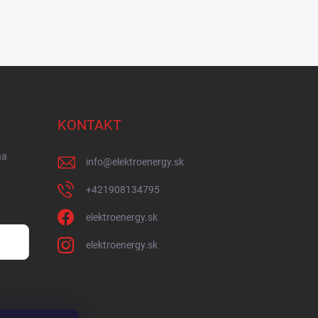
KONTAKT
na
info
@
elektroenergy.sk
+421908134795
elektroenergy.sk
elektroenergy.sk