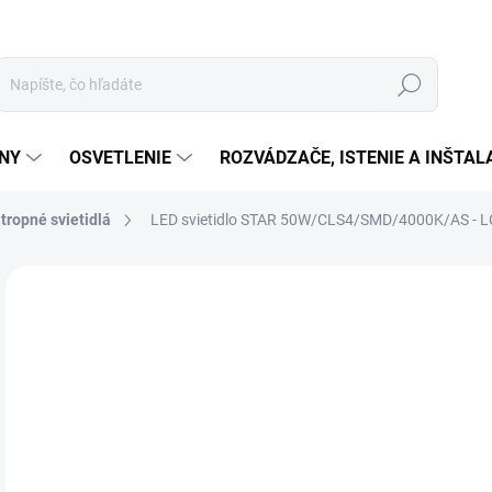
Hľadať
ÉNY
OSVETLENIE
ROZVÁDZAČE, ISTENIE A INŠTA
tropné svietidlá
LED svietidlo STAR 50W/CLS4/SMD/4000K/AS - 
Neohodnotené
Podrobnosti hodnotenia
ZNAČKA:
NEDES
€2
€23
Jedn
SK
cena
MOŽ
DOR