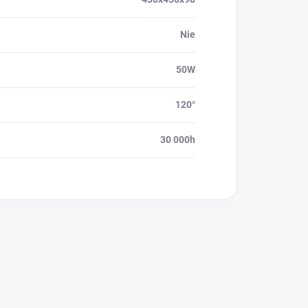
Nie
50W
120°
30 000h