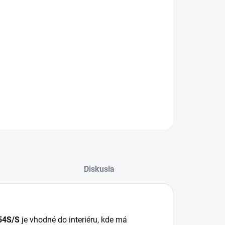
−
+
Pridať do košíka
 svietidlo STAR 50W/CLS4/SMD/4000K/AS
54S/S sa hodí ako štýlové a funkčné riešenie do
rných aj klasických interiérov.
ILNÉ INFORMÁCIE
OPÝTAŤ SA
STRÁŽIŤ
Diskusia
54S/S
je vhodné do interiéru, kde má