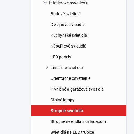
l
Interiérové osvetlenie
Bodové svietidlá
Dizajnové svietidlá
Kuchynské svietidlá
Kúpeľňové svietidlá
LED panely
Lineárne svietidlá
Orientačné osvetlenie
Pivničné a garážové svietidlá
Stolné lampy
Stropné svietidlá
Stropné svietidlá s ovládačom
Svietidlá na LED trubice