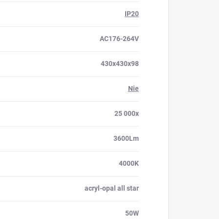
IP20
AC176-264V
430x430x98
Nie
25 000x
3600Lm
4000K
acryl-opal all star
50W