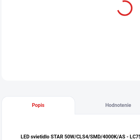
LED
LC7
mode
DETA
Popis
Hodnotenie
LED svietidlo STAR 50W/CLS4/SMD/4000K/AS - LC7