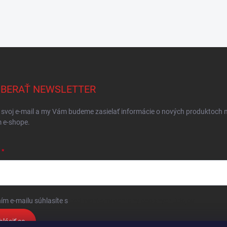
BERAŤ NEWSLETTER
 svoj e-mail a my Vám budeme zasielať informácie o nových produktoch 
 e-shope.
ím e-mailu súhlasíte s
podmienkami ochrany osobných údajov
hlásiť sa