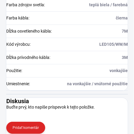
Farba zdrojov svetla
:
teplá biela / farebná
Farba kábla
:
čierna
Dĺžka osvetleného kábla
:
7M
Kód výrobcu
:
LED105/WW/M
Dĺžka prívodného kábla
:
3M
Použitie
:
vonkajšie
Umiestnenie
:
na vonkajšie / vnútorné použitie
Diskusia
Buďte prvý, kto napíše príspevok k tejto položke.
Pridať komentár