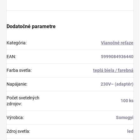
Dodatočné parametre
Kategória
:
Vianočné reťaze
EAN
:
5999084936440
Farba svetla
:
teplá biela / farebná
Napájanie
:
230V~ (adaptér)
Počet svetelných
100 ks
zdrojov
:
Výrobca
:
Somogyi
Zdroj svetla
:
led