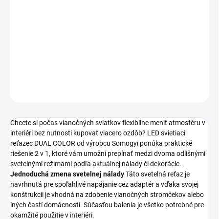
Tento
LED svietiaci reťazec DUAL COLOR
od výrobcu Somogyi
umožňuje prepínanie medzi teplou bielou a farebnou verziou. S
celkovým počtom 100 ks svetelných zdrojov typu led a napájaním
230V~ (adaptér) vytvorí sviatočnú atmosféru.
DETAILNÉ INFORMÁCIE
OPÝTAŤ SA
STRÁŽIŤ
Chcete si počas vianočných sviatkov flexibilne meniť atmosféru v
interiéri bez nutnosti kupovať viacero ozdôb? LED svietiaci
reťazec DUAL COLOR od výrobcu Somogyi ponúka praktické
riešenie 2 v 1, ktoré vám umožní prepínať medzi dvoma odlišnými
svetelnými režimami podľa aktuálnej nálady či dekorácie.
Jednoduchá zmena svetelnej nálady
Táto svetelná reťaz je
navrhnutá pre spoľahlivé napájanie cez adaptér a vďaka svojej
konštrukcii je vhodná na zdobenie vianočných stromčekov alebo
iných častí domácnosti. Súčasťou balenia je všetko potrebné pre
okamžité použitie v interiéri.