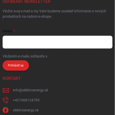
ODOBERAŤ NEWSLETTER
Vložte svoj e-mail a my Vám budeme zasielať informácie o nových
produktoch na našom e-shope.
EMAIL
Vložením e-mailu súhlasíte s
podmienkami ochrany osobných údajov
Prihlásiť sa
KONTAKT
info
@
elektroenergy.sk
+421908134795
elektroenergy.sk