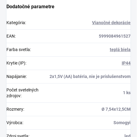
Dodatočné parametre
Kategória
:
Vianočné dekorácie
EAN
:
5999084961527
Farba svetla
:
teplá biela
Krytie (IP)
:
IP44
Napájanie
:
2x1,5V (AA) batéria, nie je príslušenstvom
Počet svetelných
1 ks
zdrojov
:
Rozmery
:
Ø 7,54x12,5CM
Výrobca
:
Somogyi
Zdroj svetla
:
led