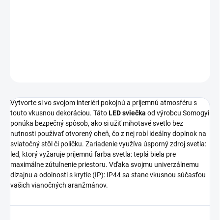
Táto
LED sviečka od výrobcu Somogyi
s krytím IP44 vytvorí
útulnú atmosféru.
DETAILNÉ INFORMÁCIE
OPÝTAŤ SA
STRÁŽIŤ
Vytvorte si vo svojom interiéri pokojnú a príjemnú atmosféru s
touto vkusnou dekoráciou. Táto
LED sviečka
od výrobcu Somogyi
ponúka bezpečný spôsob, ako si užiť mihotavé svetlo bez
nutnosti používať otvorený oheň, čo z nej robí ideálny doplnok na
sviatočný stôl či poličku. Zariadenie využíva úsporný zdroj svetla:
led, ktorý vyžaruje príjemnú farba svetla: teplá biela pre
maximálne zútulnenie priestoru. Vďaka svojmu univerzálnemu
dizajnu a odolnosti s krytie (IP): IP44 sa stane vkusnou súčasťou
vašich vianočných aranžmánov.