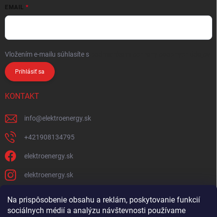
EMAIL
Vložením e-mailu súhlasíte s
podmienkami ochrany osobných údajov
Prihlásiť sa
KONTAKT
info
@
elektroenergy.sk
+421908134795
elektroenergy.sk
elektroenergy.sk
Na prispôsobenie obsahu a reklám, poskytovanie funkcií
sociálnych médií a analýzu návštevnosti používame
Podmienky ochrany osobných údajov
Kontakty