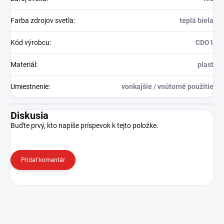
Farba zdrojov svetla
:
teplá biela
Kód výrobcu
:
CDO1
Materiál
:
plast
Umiestnenie
:
vonkajšie / vnútorné použitie
Diskusia
Buďte prvý, kto napíše príspevok k tejto položke.
Pridať komentár