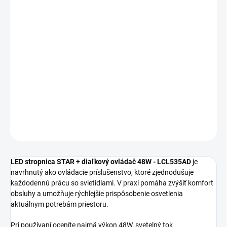
MOŽNOSTI
DORUČENIA
−
+
Pridať do košíka
LED stropnica STAR + diaľkový ovládač 48W LCL535AD sa hodí
na každodenné osvetlenie interiéru s dôrazom na vzhľad aj
praktickosť.
DETAILNÉ INFORMÁCIE
OPÝTAŤ SA
STRÁŽIŤ
LED stropnica STAR + diaľkový ovládač 48W - LCL535AD
je
navrhnutý ako ovládacie príslušenstvo, ktoré zjednodušuje
každodennú prácu so svietidlami. V praxi pomáha zvýšiť komfort
obsluhy a umožňuje rýchlejšie prispôsobenie osvetlenia
aktuálnym potrebám priestoru.
Pri používaní oceníte najmä výkon 48W, svetelný tok