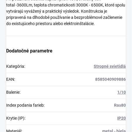
total -3600Lm, teplota chromatickosti 3000K - 6500K, ktoré spolu
vytvárajú vyvážený a praktický výsledok. Konštrukcia je
pripravená na dlhodobé používanie a bezproblémové začlenenie
do existujúceho priestoru alebo elektroinštalácie.
Dodatočné parametre
Kategória
:
Stropné svietidlá
EAN
:
8585040909886
Balenie
:
1/10
Index podania farieb
:
Ra≥80
Krytie (IP)
:
IP20
Materiál
:
metal - biela