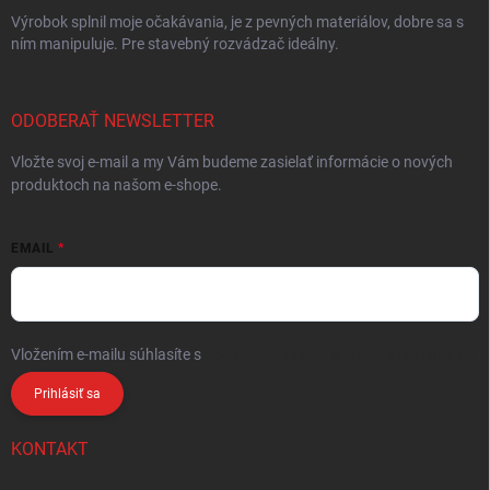
Výrobok splnil moje očakávania, je z pevných materiálov, dobre sa s
ním manipuluje. Pre stavebný rozvádzač ideálny.
ODOBERAŤ NEWSLETTER
Vložte svoj e-mail a my Vám budeme zasielať informácie o nových
produktoch na našom e-shope.
EMAIL
Vložením e-mailu súhlasíte s
podmienkami ochrany osobných údajov
Prihlásiť sa
KONTAKT