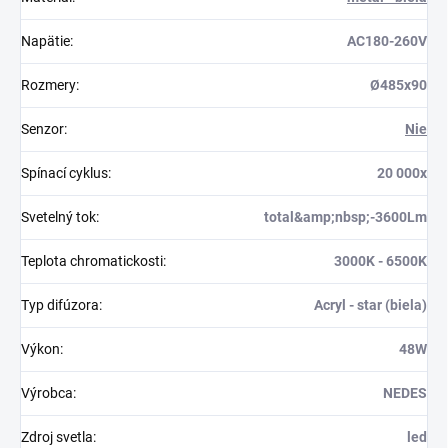
Napätie
:
AC180-260V
Rozmery
:
Ø485x90
Senzor
:
Nie
Spínací cyklus
:
20 000x
Svetelný tok
:
total&amp;nbsp;-3600Lm
Teplota chromatickosti
:
3000K - 6500K
Typ difúzora
:
Acryl - star (biela)
Výkon
:
48W
Výrobca
:
NEDES
Zdroj svetla
:
led