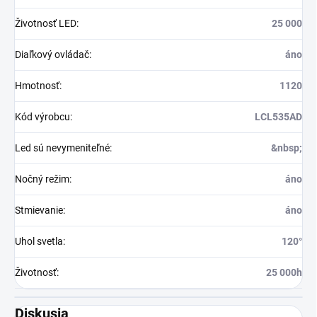
Životnosť LED
:
25 000
Diaľkový ovládač
:
áno
Hmotnosť
:
1120
Kód výrobcu
:
LCL535AD
Led sú nevymeniteľné
:
&nbsp;
Nočný režim
:
áno
Stmievanie
:
áno
Uhol svetla
:
120°
Životnosť
:
25 000h
Diskusia