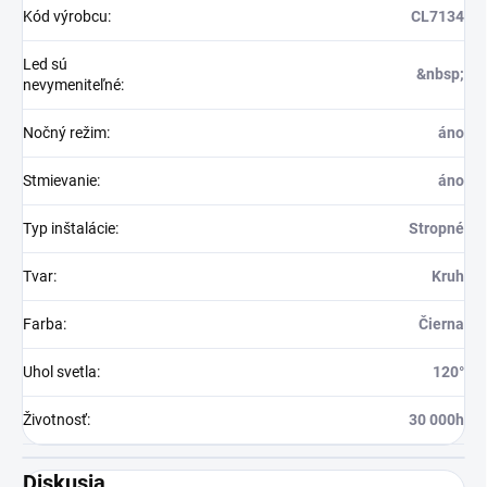
Kód výrobcu
:
CL7134
Led sú
&nbsp;
nevymeniteľné
:
Nočný režim
:
áno
Stmievanie
:
áno
Typ inštalácie
:
Stropné
Tvar
:
Kruh
Farba
:
Čierna
Uhol svetla
:
120°
Životnosť
:
30 000h
Diskusia