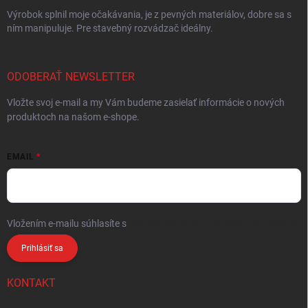
Výrobok splnil moje očakávania, je z pevných materiálov, dobre sa s
ním manipuluje. Pre stavebný rozvádzač ideálny.
ODOBERAŤ NEWSLETTER
Vložte svoj e-mail a my Vám budeme zasielať informácie o nových
produktoch na našom e-shope.
EMAIL
Vložením e-mailu súhlasíte s
podmienkami ochrany osobných údajov
Prihlásiť sa
KONTAKT