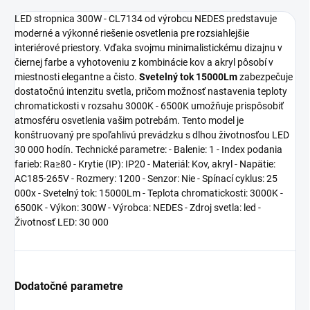
LED stropnica 300W - CL7134 od výrobcu NEDES predstavuje
moderné a výkonné riešenie osvetlenia pre rozsiahlejšie
interiérové priestory. Vďaka svojmu minimalistickému dizajnu v
čiernej farbe a vyhotoveniu z kombinácie kov a akryl pôsobí v
miestnosti elegantne a čisto.
Svetelný tok 15000Lm
zabezpečuje
dostatočnú intenzitu svetla, pričom možnosť nastavenia teploty
chromatickosti v rozsahu 3000K - 6500K umožňuje prispôsobiť
atmosféru osvetlenia vašim potrebám. Tento model je
konštruovaný pre spoľahlivú prevádzku s dlhou životnosťou LED
30 000 hodín. Technické parametre: - Balenie: 1 - Index podania
farieb: Ra≥80 - Krytie (IP): IP20 - Materiál: Kov, akryl - Napätie:
AC185-265V - Rozmery: 1200 - Senzor: Nie - Spínací cyklus: 25
000x - Svetelný tok: 15000Lm - Teplota chromatickosti: 3000K -
6500K - Výkon: 300W - Výrobca: NEDES - Zdroj svetla: led -
Životnosť LED: 30 000
Dodatočné parametre