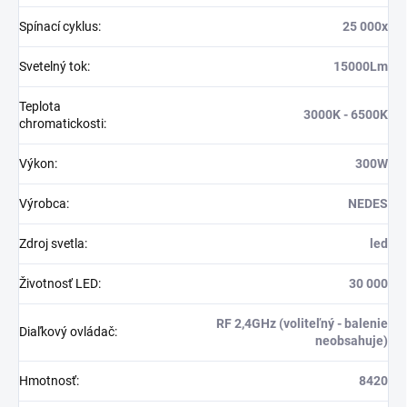
Spínací cyklus
:
25 000x
Svetelný tok
:
15000Lm
Teplota
3000K - 6500K
chromatickosti
:
Výkon
:
300W
Výrobca
:
NEDES
Zdroj svetla
:
led
Životnosť LED
:
30 000
RF 2,4GHz (voliteľný - balenie
Diaľkový ovládač
:
neobsahuje)
Hmotnosť
:
8420