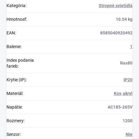
Kategória
:
Stropné svietidlá
Hmotnosť
:
10.54 kg
EAN
:
8585040920492
Balenie
:
1
Index podania
Ra≥80
farieb
:
Krytie (IP)
:
IP20
Materiál
:
Kov, akryl
Napätie
:
AC185-265V
Rozmery
:
1200
Senzor
:
Nie