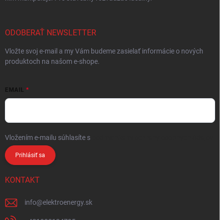
ODOBERAŤ NEWSLETTER
Vložte svoj e-mail a my Vám budeme zasielať informácie o nových
produktoch na našom e-shope.
EMAIL
Vložením e-mailu súhlasíte s
podmienkami ochrany osobných údajov
Prihlásiť sa
KONTAKT
info
@
elektroenergy.sk