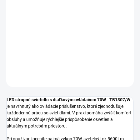
MOŽNOSTI
DORUČENIA
−
+
Pridať do košíka
LED stropné svietidlo s diaľkovým ovládačom 70W TB1307/W je
vhodný ako štýlové a funkčné riešenie do moderných aj klasických
interiérov.
DETAILNÉ INFORMÁCIE
OPÝTAŤ SA
STRÁŽIŤ
LED stropné svietidlo s diaľkovým ovládačom 70W - TB1307/W
je navrhnutý ako ovládacie príslušenstvo, ktoré zjednodušuje
každodennú prácu so svietidlami. V praxi pomáha zvýšiť komfort
obsluhy a umožňuje rýchlejšie prispôsobenie osvetlenia
aktuálnym potrebám priestoru.
Pri používaní oceníte najmä výkon 70W, svetelný tok 5600Lm,