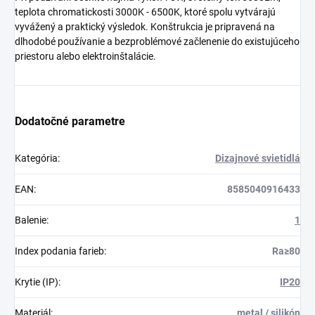
teplota chromatickosti 3000K - 6500K, ktoré spolu vytvárajú
vyvážený a praktický výsledok. Konštrukcia je pripravená na
dlhodobé používanie a bezproblémové začlenenie do existujúceho
priestoru alebo elektroinštalácie.
Dodatočné parametre
Kategória
:
Dizajnové svietidlá
EAN
:
8585040916433
Balenie
:
1
Index podania farieb
:
Ra≥80
Krytie (IP)
:
IP20
Materiál
:
metal / silikón