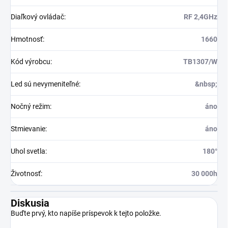
Diaľkový ovládač
:
RF 2,4GHz
Hmotnosť
:
1660
Kód výrobcu
:
TB1307/W
Led sú nevymeniteľné
:
&nbsp;
Nočný režim
:
áno
Stmievanie
:
áno
Uhol svetla
:
180°
Životnosť
:
30 000h
Diskusia
Buďte prvý, kto napíše príspevok k tejto položke.