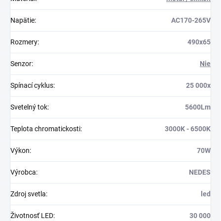
Napätie
:
AC170-265V
Rozmery
:
490x65
Senzor
:
Nie
Spínací cyklus
:
25 000x
Svetelný tok
:
5600Lm
Teplota chromatickosti
:
3000K - 6500K
Výkon
:
70W
Výrobca
:
NEDES
Zdroj svetla
:
led
Životnosť LED
:
30 000