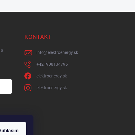
KONTAKT
na
info
@
elektroenergy.sk
+421908134795
elektroenergy.sk
elektroenergy.sk
Súhlasím