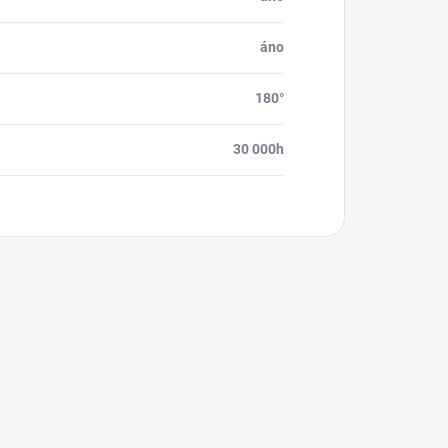
áno
180°
30 000h