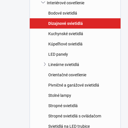
l
Interiérové osvetlenie
Bodové svietidlá
Dizajnové svietidlá
Kuchynské svietidlá
Kúpeľňové svietidlá
LED panely
Lineárne svietidlá
Orientačné osvetlenie
Pivničné a garážové svietidlá
Stolné lampy
Stropné svietidlá
Stropné svietidlá s ovládačom
Svietidlá na LED trubice