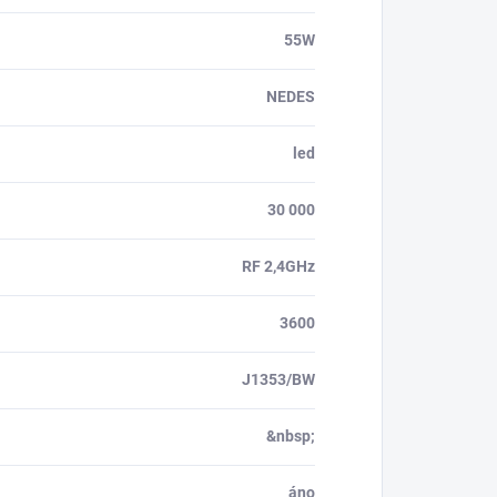
55W
NEDES
led
30 000
RF 2,4GHz
3600
J1353/BW
&nbsp;
áno