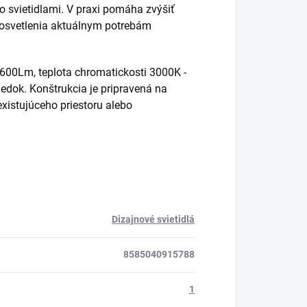
o svietidlami. V praxi pomáha zvýšiť
 osvetlenia aktuálnym potrebám
3600Lm, teplota chromatickosti 3000K -
ledok. Konštrukcia je pripravená na
xistujúceho priestoru alebo
Dizajnové svietidlá
8585040915788
1