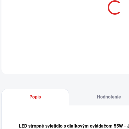
LED
J13
chod
DETA
Popis
Hodnotenie
LED stropné svietidlo s diaľkovým ovládačom 55W -