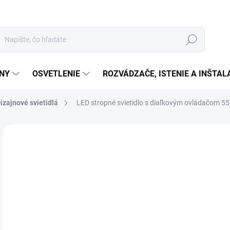
Hľadať
ÉNY
OSVETLENIE
ROZVÁDZAČE, ISTENIE A INŠTA
izajnové svietidlá
LED stropné svietidlo s diaľkovým ovládačom 
Neohodnotené
Podrobnosti hodnotenia
ZNAČKA:
NEDES
€
€18
Jedn
SK
cena
MOŽ
DOR