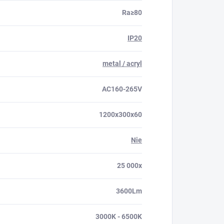
Ra≥80
IP20
metal / acryl
AC160-265V
1200x300x60
Nie
25 000x
3600Lm
3000K - 6500K