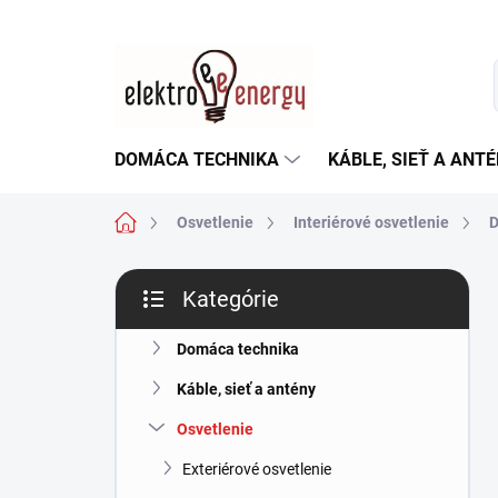
Prejsť
na
obsah
DOMÁCA TECHNIKA
KÁBLE, SIEŤ A ANT
Domov
Osvetlenie
Interiérové osvetlenie
D
B
Kategórie
o
Preskočiť
č
kategórie
n
Domáca technika
ý
Káble, sieť a antény
p
a
Osvetlenie
n
Exteriérové osvetlenie
e