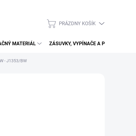
PRÁZDNY KOŠÍK
NÁKUPNÝ
KOŠÍK
LAČNÝ MATERIÁL
ZÁSUVKY, VYPÍNAČE A PRIPOJENIE
55W - J1353/BW
224,90
2,85 bez DPH
otková
LADOM
:
NOSTI
UČENIA