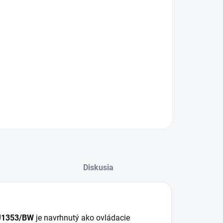
−
+
Pridať do košíka
 stropné svietidlo s diaľkovým ovládačom 55W
53/BW je vhodný pre obývačku, spálňu, jedáleň,
bu alebo ďalšie interiérové priestory.
ILNÉ INFORMÁCIE
OPÝTAŤ SA
STRÁŽIŤ
Diskusia
 J1353/BW
je navrhnutý ako ovládacie