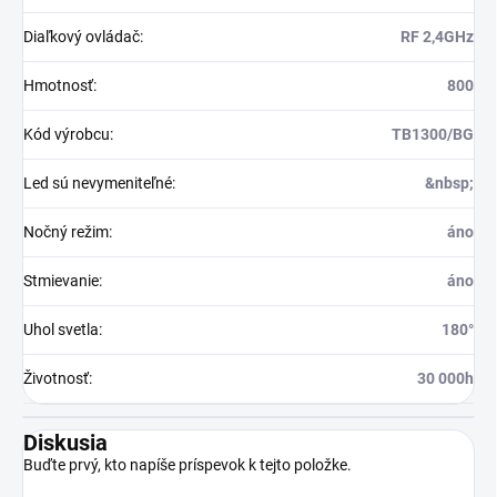
Diaľkový ovládač
:
RF 2,4GHz
Hmotnosť
:
800
Kód výrobcu
:
TB1300/BG
Led sú nevymeniteľné
:
&nbsp;
Nočný režim
:
áno
Stmievanie
:
áno
Uhol svetla
:
180°
Životnosť
:
30 000h
Diskusia
Buďte prvý, kto napíše príspevok k tejto položke.