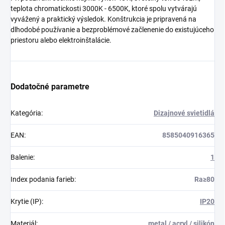
teplota chromatickosti 3000K - 6500K, ktoré spolu vytvárajú
vyvážený a praktický výsledok. Konštrukcia je pripravená na
dlhodobé používanie a bezproblémové začlenenie do existujúceho
priestoru alebo elektroinštalácie.
Dodatočné parametre
Kategória
:
Dizajnové svietidlá
EAN
:
8585040916365
Balenie
:
1
Index podania farieb
:
Ra≥80
Krytie (IP)
:
IP20
Materiál
:
metal / acryl / silikón