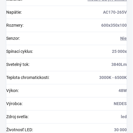
Napätie
:
AC170-265V
Rozmery
:
600x350x100
Senzor
:
Nie
Spínací cyklus
:
25 000x
Svetelný tok
:
3840Lm
Teplota chromatickosti
:
3000K - 6500K
Výkon
:
48W
Výrobca
:
NEDES
Zdroj svetla
:
led
Životnosť LED
:
30 000