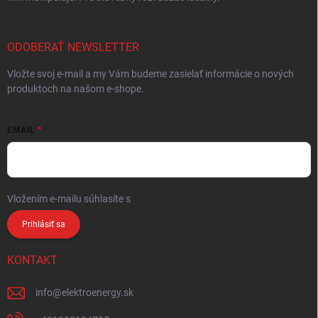
ODOBERAŤ NEWSLETTER
Vložte svoj e-mail a my Vám budeme zasielať informácie o nových
produktoch na našom e-shope.
EMAIL
Vložením e-mailu súhlasíte s
podmienkami ochrany osobných údajov
Prihlásiť sa
KONTAKT
info
@
elektroenergy.sk