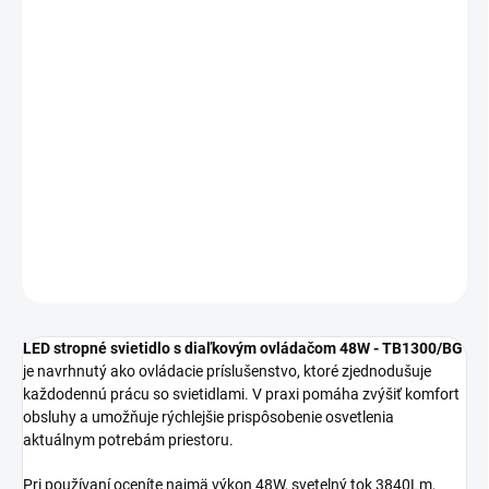
MOŽNOSTI
DORUČENIA
−
+
Pridať do košíka
LED stropné svietidlo s diaľkovým ovládačom 48W TB1300/BG sa
hodí pre obývačku, spálňu, jedáleň, chodbu alebo ďalšie
interiérové priestory.
DETAILNÉ INFORMÁCIE
OPÝTAŤ SA
STRÁŽIŤ
LED stropné svietidlo s diaľkovým ovládačom 48W - TB1300/BG
je navrhnutý ako ovládacie príslušenstvo, ktoré zjednodušuje
každodennú prácu so svietidlami. V praxi pomáha zvýšiť komfort
obsluhy a umožňuje rýchlejšie prispôsobenie osvetlenia
aktuálnym potrebám priestoru.
Pri používaní oceníte najmä výkon 48W, svetelný tok 3840Lm,