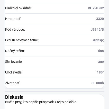
Diaľkový ovládač
:
RF 2,4GHz
Hmotnosť
:
3320
Kód výrobcu
:
J3345/B
Led sú nevymeniteľné
:
&nbsp;
Nočný režim
:
áno
Stmievanie
:
áno
Uhol svetla
:
180°
Životnosť
:
30 000h
Diskusia
Buďte prvý, kto napíše príspevok k tejto položke.