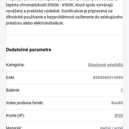
teplota chromatickosti 3000K - 6500K, ktoré spolu vytvárajú
vyvážený a praktický výsledok. Konštrukcia je pripravená na
dlhodobé používanie a bezproblémové začlenenie do existujúceho
priestoru alebo elektroinštalácie.
Dodatočné parametre
Kategória
:
Dizajnové svietidlá
EAN
:
8585040914989
Balenie
:
1
Index podania farieb
:
Ra≥80
Krytie (IP)
:
IP20
Materiál
:
metal / acryl