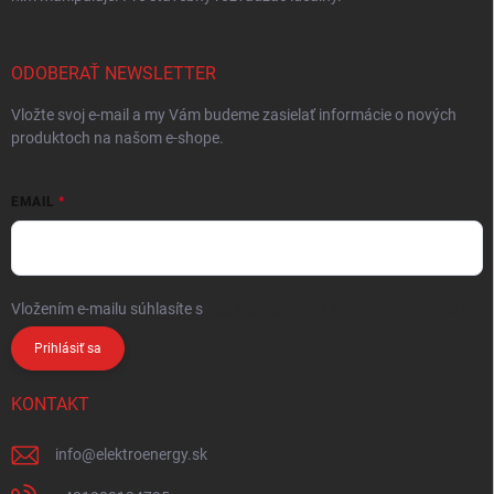
ODOBERAŤ NEWSLETTER
Vložte svoj e-mail a my Vám budeme zasielať informácie o nových
produktoch na našom e-shope.
EMAIL
Vložením e-mailu súhlasíte s
podmienkami ochrany osobných údajov
Prihlásiť sa
KONTAKT
info
@
elektroenergy.sk