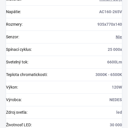
Napätie
:
AC160-265V
Rozmery
:
935x770x140
Senzor
:
Nie
Spínací cyklus
:
25 000x
Svetelný tok
:
6600Lm
Teplota chromatickosti
:
3000K - 6500K
Výkon
:
120W
Výrobca
:
NEDES
Zdroj svetla
:
led
Životnosť LED
:
30 000