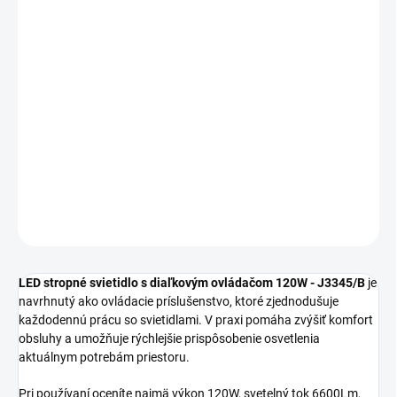
MOŽNOSTI
DORUČENIA
−
+
Pridať do košíka
LED stropné svietidlo s diaľkovým ovládačom 120W J3345/B je
vhodný ako štýlové a funkčné riešenie do moderných aj klasických
interiérov.
DETAILNÉ INFORMÁCIE
OPÝTAŤ SA
STRÁŽIŤ
LED stropné svietidlo s diaľkovým ovládačom 120W - J3345/B
je
navrhnutý ako ovládacie príslušenstvo, ktoré zjednodušuje
každodennú prácu so svietidlami. V praxi pomáha zvýšiť komfort
obsluhy a umožňuje rýchlejšie prispôsobenie osvetlenia
aktuálnym potrebám priestoru.
Pri používaní oceníte najmä výkon 120W, svetelný tok 6600Lm,