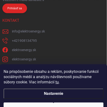
Prihlásiť sa
KONTAKT
info
@
elektroenergy.sk
+421908134795
elektroenergy.sk
elektroenergy.sk
Na prispôsobenie obsahu a reklám, poskytovanie funkcií
sociálnych médií a analýzu návštevnosti používame
Podmienky ochrany osobných údajov
Kontakty
súbory cookie. Viac informácií
tu
.
Obchodné podmienky
Nastavenie
Copyright 2026
Elektroenergy
. Všetky práva vyhradené.
Upraviť nastavenie
cookies