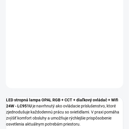
cena:
MOŽNOSTI
DORUČENIA
−
+
Pridať do košíka
LED stropná lampa OPAL RGB + CCT + diaľkový LC951U sa hodí
ako štýlové a funkčné riešenie do moderných aj klasických
interiérov.
DETAILNÉ INFORMÁCIE
OPÝTAŤ SA
STRÁŽIŤ
LED stropná lampa OPAL RGB + CCT + diaľkový ovládač + Wifi
24W - LC951U
je navrhnutý ako ovládacie príslušenstvo, ktoré
zjednodušuje každodennú prácu so svietidlami. V praxi pomáha
zvýšiť komfort obsluhy a umožňuje rýchlejšie prispôsobenie
osvetlenia aktuálnym potrebám priestoru.