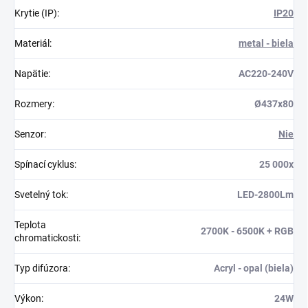
Krytie (IP)
:
IP20
Materiál
:
metal - biela
Napätie
:
AC220-240V
Rozmery
:
Ø437x80
Senzor
:
Nie
Spínací cyklus
:
25 000x
Svetelný tok
:
LED-2800Lm
Teplota
2700K - 6500K + RGB
chromatickosti
:
Typ difúzora
:
Acryl - opal (biela)
Výkon
:
24W