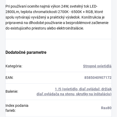
Pri používaní oceníte najmä výkon 24W, svetelný tok LED-
2800Lm, teplota chromatickosti 2700K - 6500K + RGB, ktoré
spolu vytvárajú vyvážený a praktický výsledok. Konštrukcia je
pripravená na dlhodobé používanie a bezproblémové začlenenie
do existujúceho priestoru alebo elektroinštalácie.
Dodatočné parametre
Kategória
:
Stropné svietidlá
EAN
:
8585040907172
1 /5 (svietidlo, diaľ.ovládač, držiak
Balenie
:
diaľ.ovládača na stenu, skrutky na inštaláciu)
Index podania
Ra≥80
farieb
: