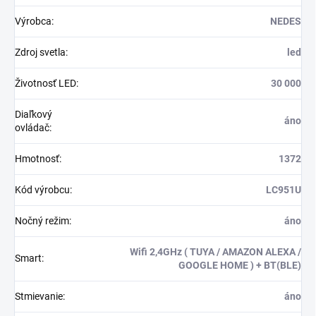
Výrobca
:
NEDES
Zdroj svetla
:
led
Životnosť LED
:
30 000
Diaľkový
áno
ovládač
:
Hmotnosť
:
1372
Kód výrobcu
:
LC951U
Nočný režim
:
áno
Wifi 2,4GHz ( TUYA / AMAZON ALEXA /
Smart
:
GOOGLE HOME ) + BT(BLE)
Stmievanie
:
áno