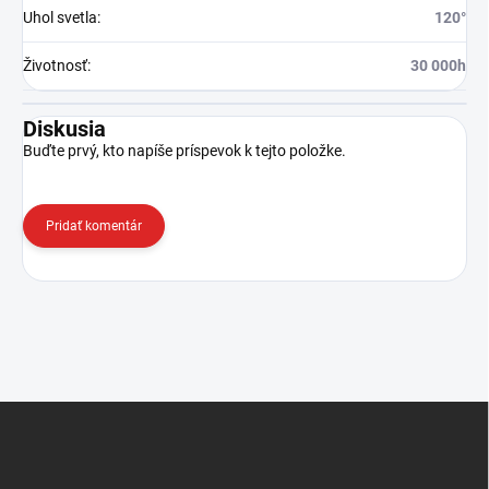
Uhol svetla
:
120°
Životnosť
:
30 000h
Diskusia
Buďte prvý, kto napíše príspevok k tejto položke.
Pridať komentár
Z
á
p
ä